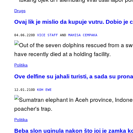
Drugs
Ovaj lik je mislio da kupuje vutru. Dobio je c
04.06.22
OD
VICE STAFF
AND
MAHISA CEMPAKA
Politika
Ove delfine su jahali turisti, a sada su pron
12.01.21
OD
KOH EWE
Politika
Beba slon uginula nakon što joj je zamka koj