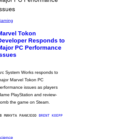
Gaming
Marvel Tokon
Developer Responds to
Major PC Performance
Issues
rc System Works responds to
ajor Marvel Tokon PC
erformance issues as players
lame PlayStation and review-
omb the game on Steam.
8 МИНУТА РАНИЈЕ
OD
BRENT KOEPP
cience