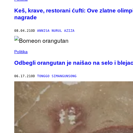
Keš, krave, restorani ćufti: Ove zlatne olim
nagrade
08.04.21
OD
ANNISA NURUL AZIZA
Politika
Odbegli orangutan je naišao na selo i bleja
06.17.21
OD
TONGGO SIMANGUNSONG