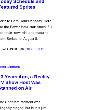
Today Schedule and
Featured Sprites
ortnite Gem Hours is today. Here
re the Power Hour start times, full
chedule, rewards, and featured
em Sprites for August 8.
 САТА РАНИЈЕ
OD
BRENT KOEPP
ntertainment
23 Years Ago, a Reality
TV Show Host Was
Stabbed on Air
The
Cheaters
moment was
llegedly staged, but is this just