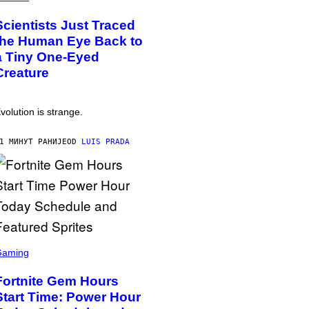
Scientists Just Traced
the Human Eye Back to
a Tiny One-Eyed
Creature
volution is strange.
1 МИНУТ РАНИЈЕ
OD
LUIS PRADA
Gaming
Fortnite Gem Hours
Start Time: Power Hour