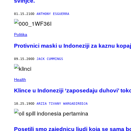
svinjče.
01.15.21
OD
ANTHONY ESGUERRA
Politika
Protivnici maski u Indoneziji za kaznu kop
09.15.20
OD
JACK CUMMINGS
Health
Klince u Indoneziji ‘zaposedaju duhovi’ tok
10.25.19
OD
ARZIA TIVANY WARGADIREDJA
Posetili smo zajednicu ljudi koja se sama bor