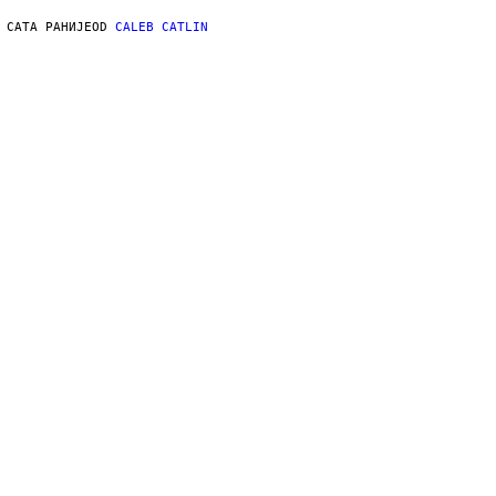
 САТА РАНИЈЕ
OD
CALEB CATLIN