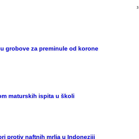
/
G
3
A
R
C
I
A
/
P
I
aju grobove za preminule od korone
C
O
T
/
G
A
M
M
A
-
R
om maturskih ispita u školi
A
P
H
O
V
I
A
G
i protiv naftnih mrlja u Indoneziji
E