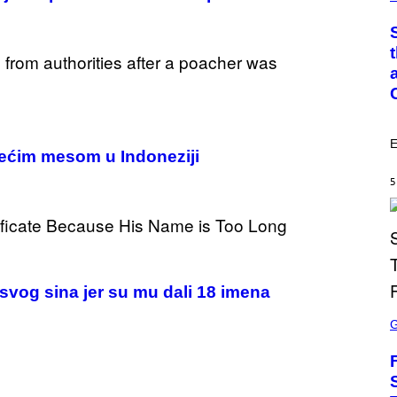
M
O
T
O
:
C
S
A
I
M
A
G
E
psećim mesom u Indoneziji
E
S
/
5
G
E
T
T
Y
I
M
A
a svog sina jer su mu dali 18 imena
G
S
E
C
S
R
E
E
N
S