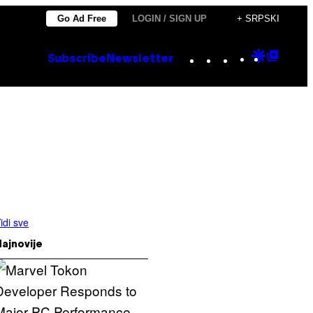
Go Ad Free
LOGIN / SIGN UP
+ SRPSKI
Instagram
TikTok
YouTube
Google
Goog
Subscribe
Newsletter
Discove
Top
Posts
idi sve
ajnovije