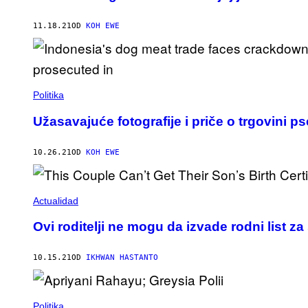
11.18.21
OD
KOH EWE
Politika
Užasavajuće fotografije i priče o trgovini 
10.26.21
OD
KOH EWE
Actualidad
Ovi roditelji ne mogu da izvade rodni list z
10.15.21
OD
IKHWAN HASTANTO
Politika