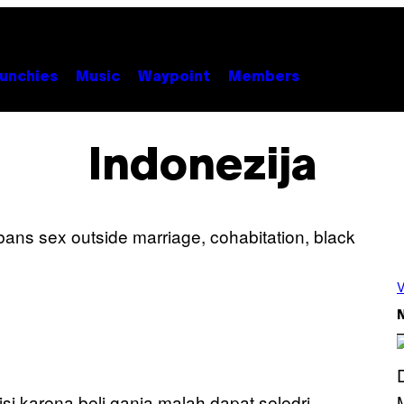
unchies
Music
Waypoint
Members
Indonezija
V
N