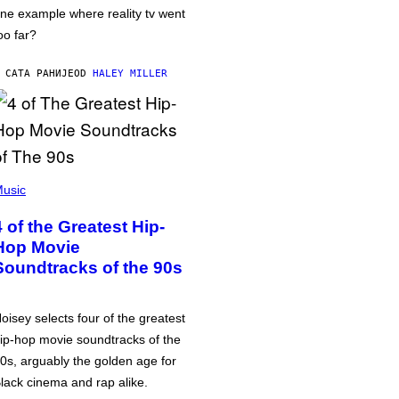
ne example where reality tv went
oo far?
 САТА РАНИЈЕ
OD
HALEY MILLER
usic
4 of the Greatest Hip-
Hop Movie
Soundtracks of the 90s
oisey selects four of the greatest
ip-hop movie soundtracks of the
0s, arguably the golden age for
lack cinema and rap alike.