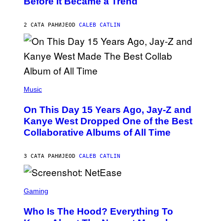
Before It Became a Trend
Y
E
C
S
H
R
2 САТА РАНИЈЕ
OD
CALEB CATLIN
I
S
T
O
P
H
E
(
R
P
Music
P
H
O
O
L
On This Day 15 Years Ago, Jay-Z and
T
K
O
Kanye West Dropped One of the Best
/
B
N
Collaborative Albums of All Time
Y
B
D
C
A
U
N
3 САТА РАНИЈЕ
OD
CALEB CATLIN
P
I
H
E
O
L
T
S
B
O
C
Gaming
O
B
R
C
A
E
Z
N
Who Is The Hood? Everything To
E
A
K
N