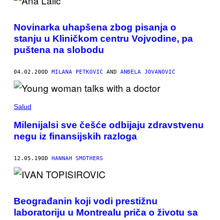
Novinarka uhapšena zbog pisanja o
stanju u Kliničkom centru Vojvodine, pa
puštena na slobodu
04.02.20
OD
MILANA PETKOVIĆ
AND
ANĐELA JOVANOVIĆ
Salud
Milenijalsi sve češće odbijaju zdravstvenu
negu iz finansijskih razloga
12.05.19
OD
HANNAH SMOTHERS
Beograđanin koji vodi prestižnu
laboratoriju u Montrealu priča o životu sa