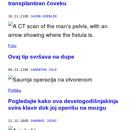
transplantiran čoveku
10.21.21
OD
JASON KOEBLER
Foto
Ovaj tip svršava na dupe
09.23.21
OD
SAMANTHA COLE
Politika
Pogledajte kako ova devetogodišnjakinja
svira klavir dok joj operišu na mozgu
12.15.20
OD
SHAMANI JOSHI