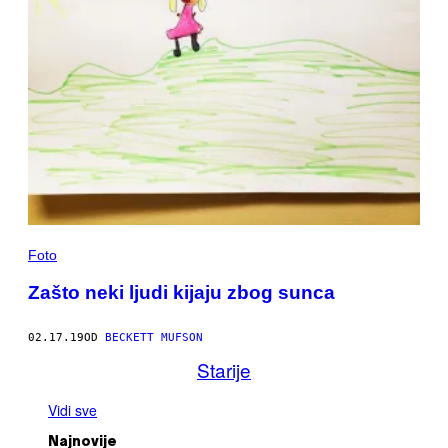
Foto
Zašto neki ljudi kijaju zbog sunca
02.17.19
OD
BECKETT MUFSON
Starije
Vidi sve
Najnovije