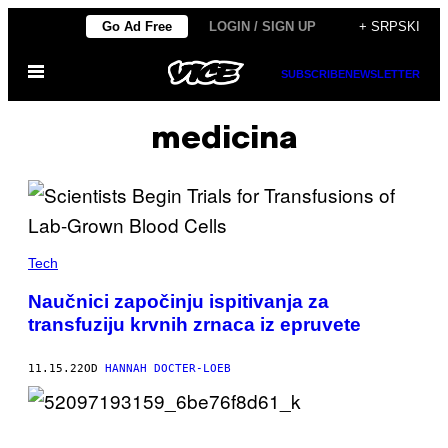
Скочи
Go Ad Free
LOGIN / SIGN UP
+ SRPSKI
на
Otvori
садржај
SUBSCRIBE
NEWSLETTER
Meni
medicina
Tech
Naučnici započinju ispitivanja za
transfuziju krvnih zrnaca iz epruvete
11.15.22
OD
HANNAH DOCTER-LOEB