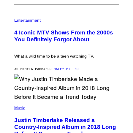
P
H
Entertainment
O
T
4 Iconic MTV Shows From the 2000s
O
:
You Definitely Forgot About
P
E
T
E
What a wild time to be a teen watching TV.
R
K
R
36 МИНУТА РАНИЈЕ
OD
HALEY MILLER
A
M
E
R
/
G
E
(
T
P
Music
T
H
Y
O
I
Justin Timberlake Released a
T
M
O
Country-Inspired Album in 2018 Long
A
B
G