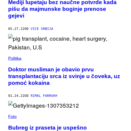
Mediji lupetaju bez naučne potvrde kada
pišu da majmunske boginje prenose
gejevi
05.27.22
OD
VICE SRBIJA
Politika
Doktor musliman je obavio prvu
transplantaciju srca iz svinje u čoveka, uz
pomoć kokaina
01.24.22
OD
RIMAL FARRUKH
Foto
Bubreg iz praseta je uspešno