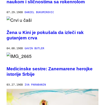
naukom i sličnostima sa rokenrolom
07.29.19
OD
DANIEL BUKUMIROVIC
Žena u Kini je pokušala da izleči rak
gutanjem crva
04.08.19
OD
GAVIN BUTLER
Medicinske sestre: Zanemarene herojke
istorije Srbije
03.27.19
OD
IVA PARAĐANIN