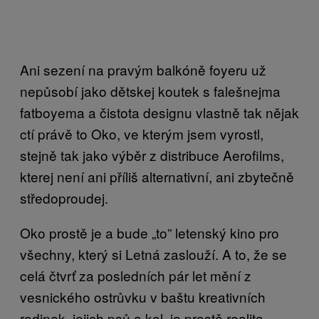
Ani sezení na pravým balkóně foyeru už
nepůsobí jako dětskej koutek s falešnejma
fatboyema a čistota designu vlastně tak nějak
ctí právě to Oko, ve kterým jsem vyrostl,
stejně tak jako výběr z distribuce Aerofilms,
kterej není ani příliš alternativní, ani zbytečně
středoproudej.
Oko prostě je a bude „to” letenský kino pro
všechny, který si Letná zaslouží. A to, že se
celá čtvrť za posledních pár let mění z
vesnického ostrůvku v baštu kreativních
rodinek, jejich psů a kol, je prostě realita,