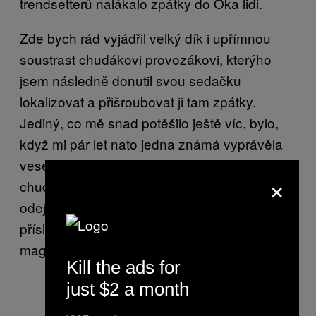
trendsetterů nalákalo zpátky do Oka lidi.
Zde bych rád vyjádřil velký dík i upřímnou
soustrast chudákovi provozákovi, kterýho
jsem následně donutil svou sedačku
lokalizovat a přišroubovat ji tam zpátky.
Jediný, co mě snad potěšilo ještě víc, bylo,
když mi pár let nato jedna známá vyprávěla
veselou historku o nějakým poblázněným
×
chudákovi autistovi, kterej odmítal z kina
odejít, dokud mu nevrátěj jeho sedák na
příslušné místo. ,,No, to musel bejt fakt úplnej
magor!” Si piš.
Kill the ads for
just $2 a month