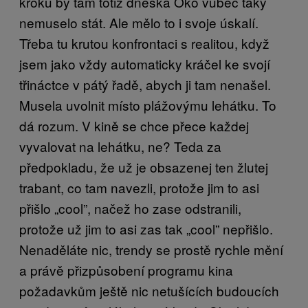
kroku by tam totiž dneska Oko vůbec taky
nemuselo stát. Ale mělo to i svoje úskalí.
Třeba tu krutou konfrontaci s realitou, když
jsem jako vždy automaticky kráčel ke svojí
třináctce v pátý řadě, abych ji tam nenašel.
Musela uvolnit místo plážovýmu lehátku. To
dá rozum. V kině se chce přece každej
vyvalovat na lehátku, ne? Teda za
předpokladu, že už je obsazenej ten žlutej
trabant, co tam navezli, protože jim to asi
přišlo „cool”, načež ho zase odstranili,
protože už jim to asi zas tak „cool” nepřišlo.
Nenaděláte nic, trendy se prostě rychle mění
a právě přizpůsobení programu kina
požadavkům ještě nic netušících budoucích