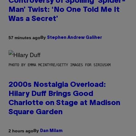
Controversy of Spoiling ‘Spider-
Man’ Twist: ‘No One Told Me It
Was a Secret’
By
57 minutes ago
Stephen Andrew Galiher
PHOTO BY EMMA MCINTYRE/GETTY IMAGES FOR SIRIUSXM
2000s Nostalgia Overload:
Hilary Duff Brings Good
Charlotte on Stage at Madison
Square Garden
By
2 hours ago
Dan Milam