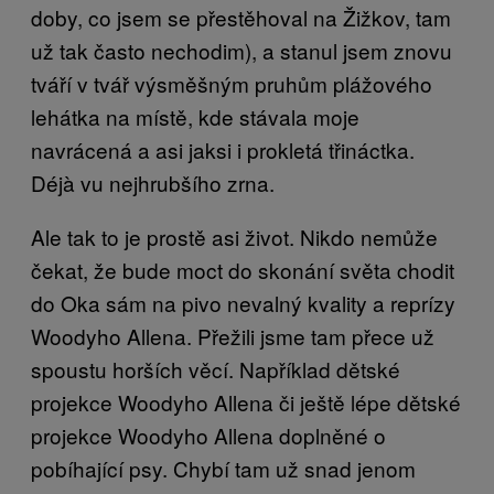
doby, co jsem se přestěhoval na Žižkov, tam
už tak často nechodim), a stanul jsem znovu
tváří v tvář výsměšným pruhům plážového
lehátka na místě, kde stávala moje
navrácená a asi jaksi i prokletá třináctka.
Déjà vu nejhrubšího zrna.
Ale tak to je prostě asi život. Nikdo nemůže
čekat, že bude moct do skonání světa chodit
do Oka sám na pivo nevalný kvality a reprízy
Woodyho Allena. Přežili jsme tam přece už
spoustu horších věcí. Například dětské
projekce Woodyho Allena či ještě lépe dětské
projekce Woodyho Allena doplněné o
pobíhající psy. Chybí tam už snad jenom