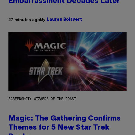
Embarrassment Decades Later
By
27 minutes ago
Lauren Boisvert
SCREENSHOT: WIZARDS OF THE COAST
Magic: The Gathering Confirms
Themes for 5 New Star Trek