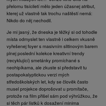
přelomu tisíciletí mělo jeden úžasnej atribut,
kterej už vlastně tak trochu naštěstí nemá:
Nikdo do něj nechodil.
Je mi jasný, že dneska je těžký si od tohodle
místa odmyslet ten vlastně i celkem vkusně
vyřešenej foyer s masivním slitinovým barem
plnej poslední kolekce kreativní trendy
(recyklující) smetánky promíchané s
neohipíkama, ale zkuste si představit tu
postapokalyptickou verzi mých
středoškolských let, kdy se člověk často
musel projekce doprošovat u promítače,
protože na film přišel sám pod výhrůžkou, že
si těch pár lístků k dosažení minima