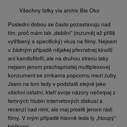
Všechny fotky via archiv Bio Oko
Poslední dobou se často pozastavuju nad
tím, proč mám tak „debilní” (rozuměj až příliš
vytříbený a specifický) vkus na filmy. Nejsem
v žádným případě nějakej převratnej kinofil
ani kamilofilofil, ale na druhou stranu taky
nejsem jenom prachsprostej multiplexovej
konzument se zrnkama popcornu mezi zuby.
Jsem na tom tedy v podstatě stejně jako
všichni ostatní, kteří svoje názory nečerpaj z
temných hlubin internetových diskusí a
recenzí nad nimi, ale maj prostě jenom rádi
filmy. V mým případě hlavně teda ty „hloupý”
béčkový.