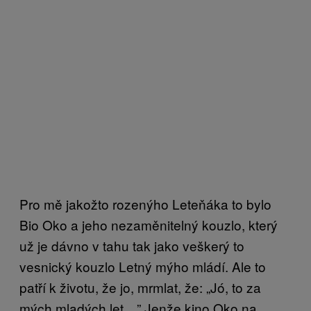
Pro mě jakožto rozenýho Leteňáka to bylo
Bio Oko a jeho nezaměnitelný kouzlo, který
už je dávno v tahu tak jako veškerý to
vesnický kouzlo Letný mýho mládí. Ale to
patří k životu, že jo, mrmlat, že: „Jó, to za
mých mladých let…” Jenže kino Oko na