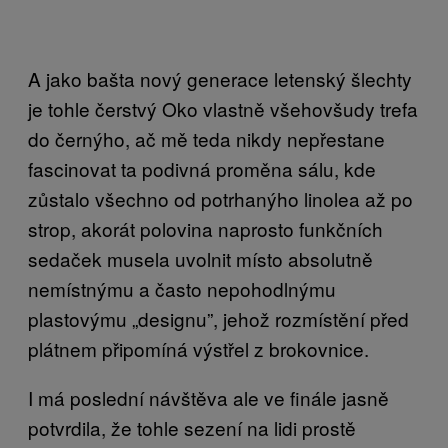
A jako bašta nový generace letenský šlechty
je tohle čerstvý Oko vlastně všehovšudy trefa
do černýho, ač mě teda nikdy nepřestane
fascinovat ta podivná proměna sálu, kde
zůstalo všechno od potrhanýho linolea až po
strop, akorát polovina naprosto funkčních
sedaček musela uvolnit místo absolutně
nemístnýmu a často nepohodlnýmu
plastovýmu „designu”, jehož rozmístění před
plátnem připomíná výstřel z brokovnice.
I má poslední návštěva ale ve finále jasně
potvrdila, že tohle sezení na lidi prostě