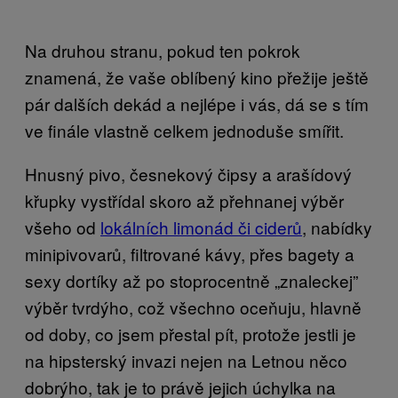
Na druhou stranu, pokud ten pokrok
znamená, že vaše oblíbený kino přežije ještě
pár dalších dekád a nejlépe i vás, dá se s tím
ve finále vlastně celkem jednoduše smířit.
Hnusný pivo, česnekový čipsy a arašídový
křupky vystřídal skoro až přehnanej výběr
všeho od
lokálních limonád či ciderů
, nabídky
minipivovarů, filtrované kávy, přes bagety a
sexy dortíky až po stoprocentně „znaleckej”
výběr tvrdýho, což všechno oceňuju, hlavně
od doby, co jsem přestal pít, protože jestli je
na hipsterský invazi nejen na Letnou něco
dobrýho, tak je to právě jejich úchylka na