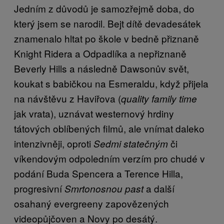
Jedním z důvodů je samozřejmě doba, do
který jsem se narodil. Bejt dítě devadesátek
znamenalo hltat po škole v bedně přiznaně
Knight Ridera a Odpadlíka a nepřiznaně
Beverly Hills a následně Dawsonův svět,
koukat s babičkou na Esmeraldu, když přijela
na návštěvu z Haviřova (
quality family time
jak vrata), uznávat westernový hrdiny
tátových oblíbených filmů, ale vnímat daleko
intenzivněji, oproti
či
Sedmi statečným
víkendovým odpoledním verzím pro chudé v
podání Buda Spencera a Terence Hilla,
progresivní
a další
Smrtonosnou past
osahaný evergreeny zapovězených
videopůjčoven a Novy po desátý.