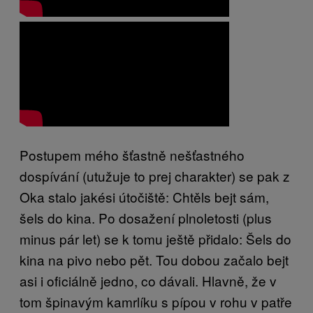
Postupem mého šťastně nešťastného
dospívání (utužuje to prej charakter) se pak z
Oka stalo jakési útočiště: Chtěls bejt sám,
šels do kina. Po dosažení plnoletosti (plus
minus pár let) se k tomu ještě přidalo: Šels do
kina na pivo nebo pět. Tou dobou začalo bejt
asi i oficiálně jedno, co dávali. Hlavně, že v
tom špinavým kamrlíku s pípou v rohu v patře