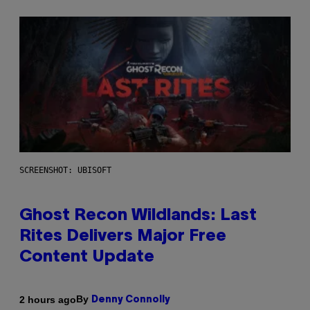
SCREENSHOT: UBISOFT
Ghost Recon Wildlands: Last
Rites Delivers Major Free
Content Update
By
2 hours ago
Denny Connolly