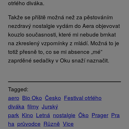
otrlého diváka.
Takže se příště možná než za pěstováním
nezdravý nostalgie vydám do Aera objevovat
kouzlo současnosti, které mi nebude brnkat
na zkreslený vzpomínky z mládí. Možná to je
totiž přesně to, co se mi absence „mé”
zaprděné sedačky v Oku snaží naznačit.
Tagged:
aero
Bio Oko
Česko
Festival otrlého
diváka
filmy
Jurský
park
Kino
Letná
nostalgie
Öko
Prager
Pra
ha
průvodce
Různě
Vice