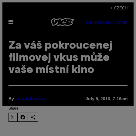
Skip
+ CZECH
to
Open
content
SUBSCRIBE
NEWSLETTER
Menu
Za váš pokroucenej
filmovej vkus může
vaše místní kino
By
July 5, 2016, 7:16am
Jakub Kaifosz
Share: