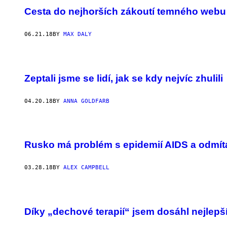
Cesta do nejhorších zákoutí temného webu
06.21.18
BY
MAX DALY
Zeptali jsme se lidí, jak se kdy nejvíc zhulili
04.20.18
BY
ANNA GOLDFARB
Rusko má problém s epidemií AIDS a odmítá
03.28.18
BY
ALEX CAMPBELL
Díky „dechové terapií“ jsem dosáhl nejlepš