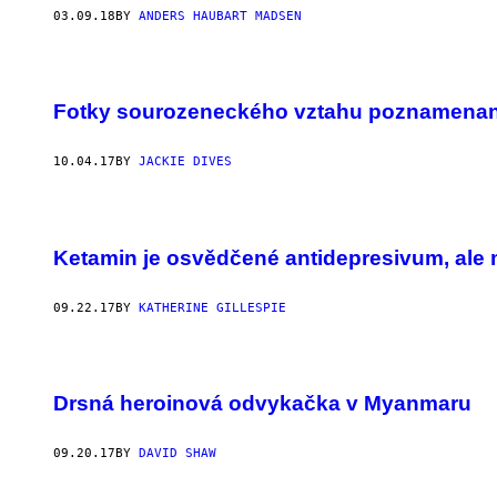
03.09.18
BY
ANDERS HAUBART MADSEN
Fotky sourozeneckého vztahu poznamenané
10.04.17
BY
JACKIE DIVES
Ketamin je osvědčené antidepresivum, ale 
09.22.17
BY
KATHERINE GILLESPIE
Drsná heroinová odvykačka v Myanmaru
09.20.17
BY
DAVID SHAW