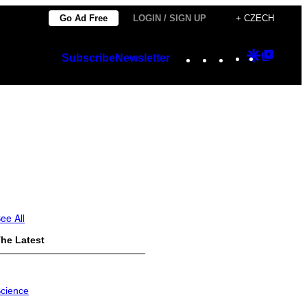
Go Ad Free
LOGIN / SIGN UP
+ CZECH
Instagram
TikTok
YouTube
Google
Googl
Subscribe
Newsletter
Discover
Top
Posts
ee All
he Latest
cience