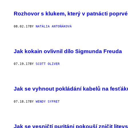
Rozhovor s klukem, který v patnácti poprv
08.02.17
BY
NATÁLIA ANTOŇÁKOVÁ
Jak kokain ovlivnil dílo Sigmunda Freuda
07.19.17
BY
SCOTT OLIVER
Jak se vyhnout pokládání kabelů na fesťák
07.18.17
BY
WENDY SYFRET
Jak se vesničtí puritáni pokouší zničit litev