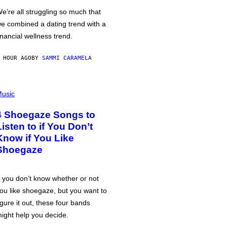
e’re all struggling so much that
e combined a dating trend with a
inancial wellness trend.
 HOUR AGO
BY
SAMMI CARAMELA
usic
4 Shoegaze Songs to
Listen to if You Don’t
Know if You Like
Shoegaze
f you don’t know whether or not
ou like shoegaze, but you want to
igure it out, these four bands
ight help you decide.