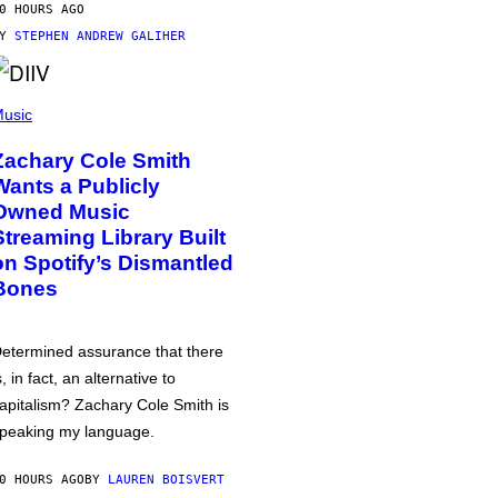
0 HOURS AGO
BY
STEPHEN ANDREW GALIHER
usic
Zachary Cole Smith
Wants a Publicly
Owned Music
Streaming Library Built
on Spotify’s Dismantled
Bones
etermined assurance that there
s, in fact, an alternative to
apitalism? Zachary Cole Smith is
peaking my language.
0 HOURS AGO
BY
LAUREN BOISVERT