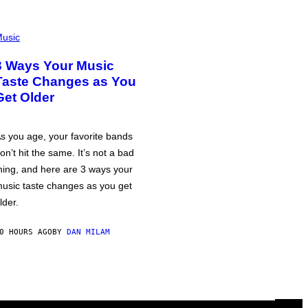
usic
3 Ways Your Music
Taste Changes as You
Get Older
s you age, your favorite bands
on’t hit the same. It’s not a bad
hing, and here are 3 ways your
usic taste changes as you get
lder.
0 HOURS AGO
BY
DAN MILAM