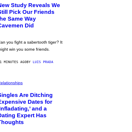
New Study Reveals We
Still Pick Our Friends
the Same Way
Cavemen Did
an you fight a sabertooth tiger? It
ight win you some friends.
1 MINUTES AGO
BY
LUIS PRADA
elationships
Singles Are Ditching
Expensive Dates for
‘Infladating,’ and a
Dating Expert Has
Thoughts