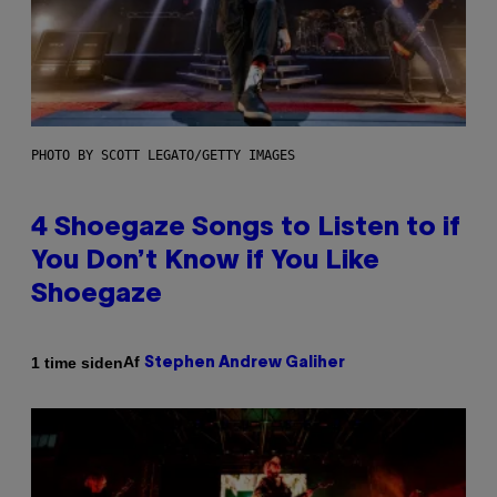
PHOTO BY SCOTT LEGATO/GETTY IMAGES
4 Shoegaze Songs to Listen to if
You Don’t Know if You Like
Shoegaze
Af
1 time siden
Stephen Andrew Galiher