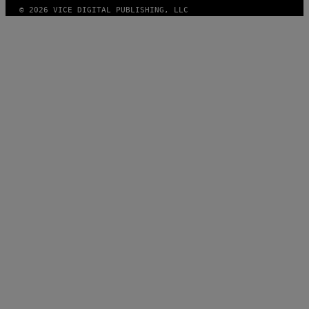
© 2026 VICE DIGITAL PUBLISHING, LLC