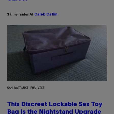
Af
3 timer siden
Caleb Catlin
SAM WATANUKI FOR VICE
This Discreet Lockable Sex Toy
Bag Is the Nightstand Upgrade