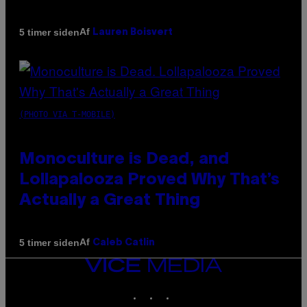
Af
5 timer siden
Lauren Boisvert
(PHOTO VIA T-MOBILE)
Monoculture is Dead, and
Lollapalooza Proved Why That’s
Actually a Great Thing
Af
5 timer siden
Caleb Catlin
VICE
MEDIA
INSTAGRAM
TIKTOK
YOUTUBE