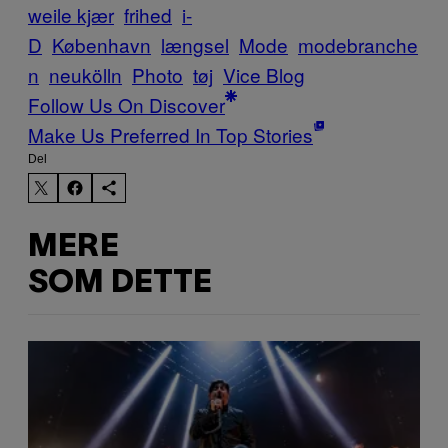
weile kjær
frihed
i-
D
København
længsel
Mode
modebranche
n
neukölln
Photo
tøj
Vice Blog
Follow Us On Discover
Make Us Preferred In Top Stories
Del
MERE
SOM DETTE