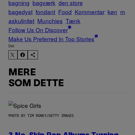
bagning
bagværk
den store
bagedyst
fondant
Food
Kommentar
køn
m
askulinitet
Munchies
Tænk
Follow Us On Discover
Make Us Preferred In Top Stories
Del
MERE
SOM DETTE
PHOTO BY TIM RONEY/GETTY IMAGES