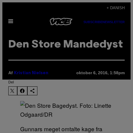
Spring
+ DANISH
til
Åbn
indhold
SUBSCRIBE
NEWSLETTER
Menu
Den Store Mandedyst
Af
oktober 6, 2016, 1:58pm
Kristian Nielsen
Del
Gunnars meget omtalte kage fra