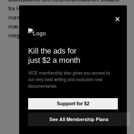
fra Holstebro mener i hvert fald, at en rigtig
×
mand “han ska’ ka’ skyde et dyr, og slæve’n
mæ hjem”. Og i den kønsrolle er der nok ikke
meget plads til lyserød fondant.
Kill the ads for
just $2 a month
VICE membership also gives you access to
our very best writing and exclusive new
documentaries.
Support for $2
See All Membership Plans