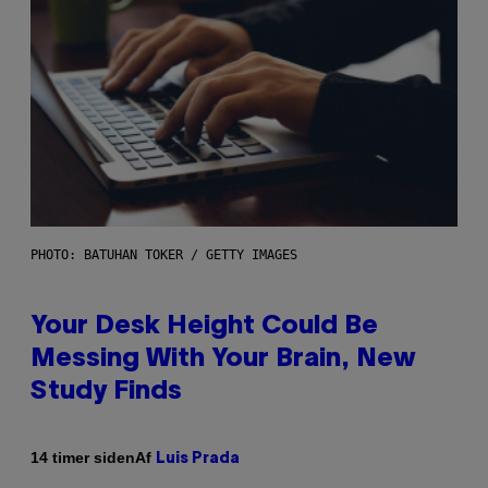
PHOTO: BATUHAN TOKER / GETTY IMAGES
Your Desk Height Could Be
Messing With Your Brain, New
Study Finds
Af
14 timer siden
Luis Prada