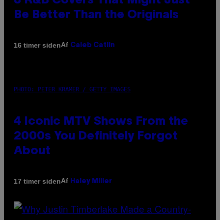
8 R&B Covers That Might Just
Be Better Than the Originals
Af
16 timer siden
Caleb Catlin
PHOTO: PETER KRAMER / GETTY IMAGES
4 Iconic MTV Shows From the
2000s You Definitely Forgot
About
Af
17 timer siden
Haley Miller