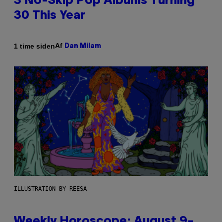
3 No-Skip Pop Albums Turning
30 This Year
Af
1 time siden
Dan Milam
ILLUSTRATION BY REESA
Weekly Horoscope: August 9-