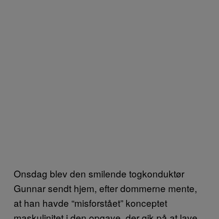
Onsdag blev den smilende togkonduktør
Gunnar sendt hjem, efter dommerne mente,
at han havde “misforstået” konceptet
maskulinitet i den opgave, der gik på at lave