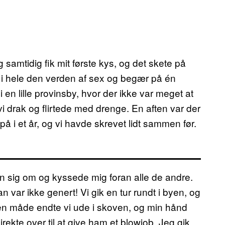
g samtidig fik mit første kys, og det skete på
i hele den verden af sex og begær på én
 en lille provinsby, hvor der ikke var meget at
i drak og flirtede med drenge. En aften var der
 i et år, og vi havde skrevet lidt sammen før.
han sig om og kyssede mig foran alle de andre.
var ikke genert! Vi gik en tur rundt i byen, og
den måde endte vi ude i skoven, og min hånd
rekte over til at give ham et blowjob. Jeg gik