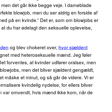
t, men det går ikke begge veje. I dameblade
rfekte blowjob, men du ser aldrig en forside af
 ned på en kvinde.” Det er, som om blowjobs er
et, at du har ødelagt den seksuelle oplevelse,
eden
og blev chokeret over,
hvor sjældent
ignet med heteroseksuelle mænd. Jeg føler
 Det forventes, at kvinder udfører oralsex, men
 blowjobs, men det bliver sjældent gengældt,
det måske et minut, og så går de videre. Vi er
malisere kvindelig nydelse, for ellers bliver
onen var omvendt, hvis mænd ikke kom, når de