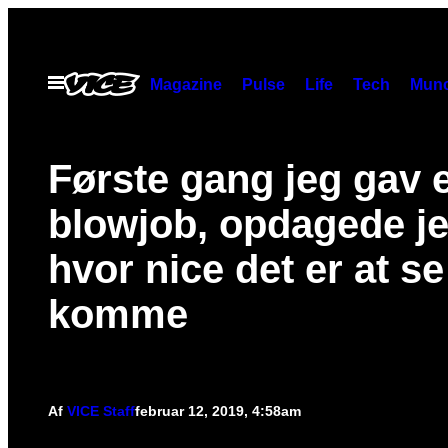
Spring
til
indhold
Åbn
Magazine
Pulse
Life
Tech
Munc
Menu
Første gang jeg gav e
blowjob, opdagede je
hvor nice det er at se
komme
Af
VICE Staff
februar 12, 2019, 4:58am