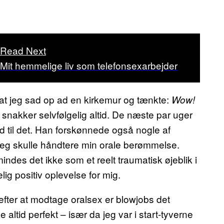
Read Next
Mit hemmelige liv som telefonsexarbejder
s, at jeg sad op ad en kirkemur og tænkte:
Wow!
snakker selvfølgelig altid. De næste par uger
nd til det. Han forskønnede også nogle af
n jeg skulle håndtere min orale berømmelse.
es det ikke som et reelt traumatisk øjeblik i
kelig positiv oplevelse for mig.
efter at modtage oralsex er blowjobs det
e altid perfekt – især da jeg var i start-tyverne