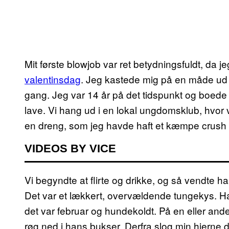
Mit første blowjob var ret betydningsfuldt, da je
valentinsdag
. Jeg kastede mig på en måde ud 
gang. Jeg var 14 år på det tidspunkt og boede i
lave. Vi hang ud i en lokal ungdomsklub, hvor v
en dreng, som jeg havde haft et kæmpe crush på
VIDEOS BY VICE
Vi begyndte at flirte og drikke, og så vendte 
Det var et lækkert, overvældende tungekys. Han 
det var februar og hundekoldt. På en eller an
røg ned i hans bukser. Derfra slog min hjerne di