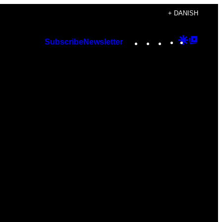
+ DANISH
Instagram
TikTok
YouTube
Google
Googl
Subscribe
Newsletter
Discover
Top
Posts