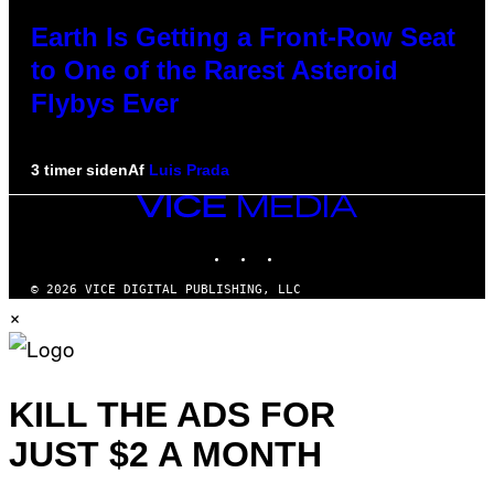
Earth Is Getting a Front-Row Seat
to One of the Rarest Asteroid
Flybys Ever
3 timer siden
Af
Luis Prada
VICE
MEDIA
INSTAGRAM
TIKTOK
YOUTUBE
© 2026 VICE DIGITAL PUBLISHING, LLC
×
KILL THE ADS FOR
JUST $2 A MONTH