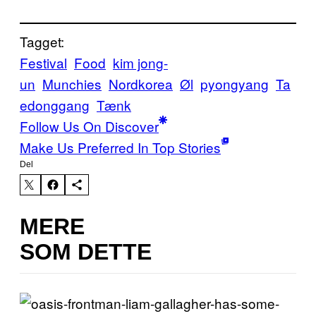
Tagget:
Festival
Food
kim jong-
un
Munchies
Nordkorea
Øl
pyongyang
Ta
edonggang
Tænk
Follow Us On Discover
Make Us Preferred In Top Stories
Del
MERE
SOM DETTE