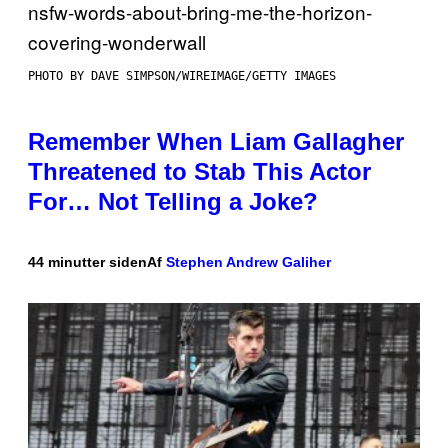
PHOTO BY DAVE SIMPSON/WIREIMAGE/GETTY IMAGES
Remember When Liam Gallagher
Threatened to Stab This Actor
For… Not Telling a Joke?
44 minutter siden
Af
Stephen Andrew Galiher