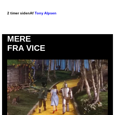
2 timer siden
Af
Tony Alpsen
MERE
FRA VICE