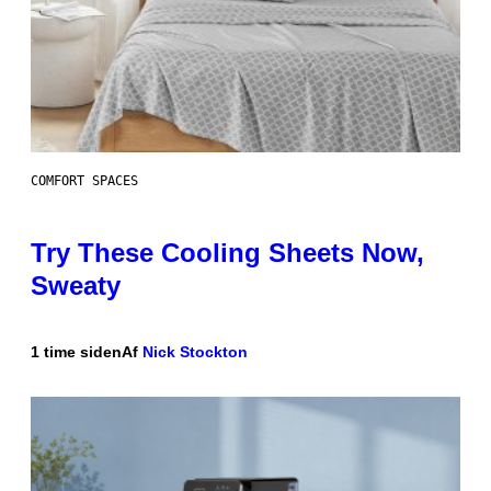
COMFORT SPACES
Try These Cooling Sheets Now,
Sweaty
1 time siden
Af
Nick Stockton