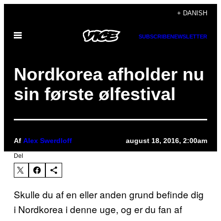
Spring
+ DANISH
til
Åbn
indhold
SUBSCRIBE
NEWSLETTER
Menu
Nordkorea afholder nu
sin første ølfestival
Af
Alex Swerdloff
august 18, 2016, 2:00am
Del
Skulle du af en eller anden grund befinde dig
i Nordkorea i denne uge, og er du fan af