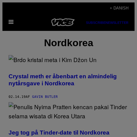
Spring
+ DANISH
til
Åbn
indhold
SUBSCRIBE
NEWSLETTER
Menu
Nordkorea
Crystal meth er åbenbart en almindelig
nytårsgave i Nordkorea
02.14.19
AF
GAVIN BUTLER
Jeg tog på Tinder-date til Nordkorea