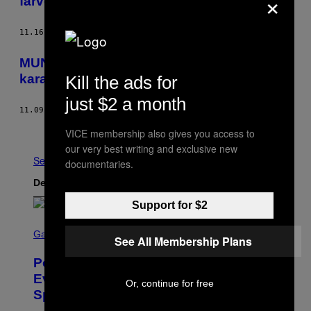
×
farverig side af Nordkorea
11.16.16
AF
GAVIN HAYNES
MUNCHIES i Nordkorea: Pepperoni og
karaoke på Pyongyangs nye pizzeria
Kill the ads for
just $2 a month
11.09.16
AF
JAMIE FULLERTON
Ældre
VICE membership also gives you access to
our very best writing and exclusive new
Se Alle
documentaries.
Det nyeste indhold
Support for $2
S
C
Gaming
See All Membership Plans
R
E
Pokémon GO Fire and Ice Hatch Day
E
N
Event Guide – All Bonuses and
Or, continue for free
S
Special Hatches
H
O