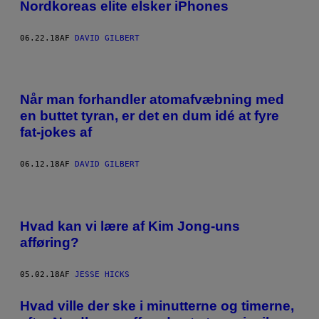
Nordkoreas elite elsker iPhones
06.22.18
AF
DAVID GILBERT
Når man forhandler atomafvæbning med
en buttet tyran, er det en dum idé at fyre
fat-jokes af
06.12.18
AF
DAVID GILBERT
Hvad kan vi lære af Kim Jong-uns
afføring?
05.02.18
AF
JESSE HICKS
Hvad ville der ske i minutterne og timerne,