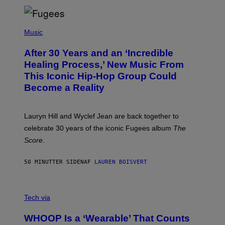
D
S
O
(
F
P
Music
T
H
H
O
E
After 30 Years and an ‘Incredible
T
C
O
O
Healing Process,’ New Music From
B
A
This Iconic Hip-Hop Group Could
Y
S
J
T
Become a Reality
E
R
E
M
Lauryn Hill and Wyclef Jean are back together to
Y
celebrate 30 years of the iconic Fugees album
The
C
H
Score
.
A
N
P
50 MINUTTER SIDEN
AF
LAUREN BOISVERT
H
O
T
V
O
I
G
Tech via
A
R
W
A
WHOOP Is a ‘Wearable’ That Counts
H
P