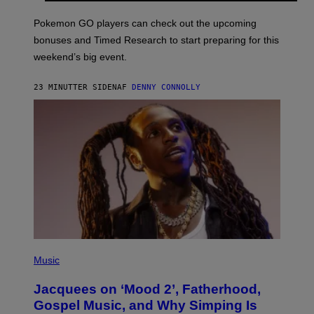
T
:
Pokemon GO players can check out the upcoming
P
O
bonuses and Timed Research to start preparing for this
K
weekend’s big event.
E
M
O
23 MINUTTER SIDEN
AF
DENNY CONNOLLY
N
G
O
(
P
Music
H
O
Jacquees on ‘Mood 2’, Fatherhood,
T
O
Gospel Music, and Why Simping Is
V