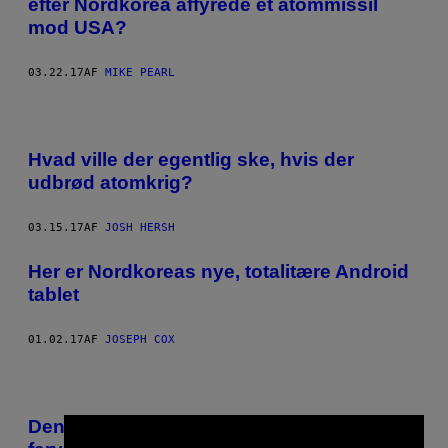
efter Nordkorea affyrede et atommissil
mod USA?
03.22.17
AF
MIKE PEARL
Hvad ville der egentlig ske, hvis der
udbrød atomkrig?
03.15.17
AF
JOSH HERSH
Her er Nordkoreas nye, totalitære Android
tablet
01.02.17
AF
JOSEPH COX
Den her fotograf har fanget en hidtil uset,