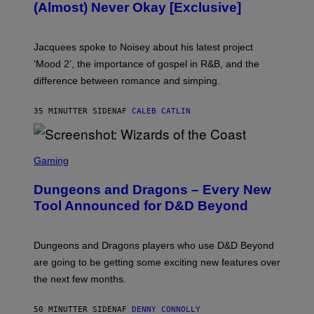
(Almost) Never Okay [Exclusive]
I
A
C
A
Jacquees spoke to Noisey about his latest project
M
K
‘Mood 2’, the importance of gospel in R&B, and the
I
difference between romance and simping.
R
K
)
35 MINUTTER SIDEN
AF
CALEB CATLIN
S
C
Gaming
R
E
Dungeons and Dragons – Every New
E
N
Tool Announced for D&D Beyond
S
H
O
T
Dungeons and Dragons players who use D&D Beyond
:
are going to be getting some exciting new features over
W
I
the next few months.
Z
A
R
50 MINUTTER SIDEN
AF
DENNY CONNOLLY