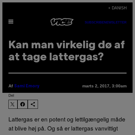
Spring
+ DANISH
til
Åbn
indhold
SUBSCRIBE
NEWSLETTER
Menu
Kan man virkelig dø af
at tage lattergas?
Af
marts 2, 2017, 3:00am
Sami Emory
Del
Lattergas er en potent og lettilgængelig måde
at blive høj på. Og så er lattergas vanvittigt