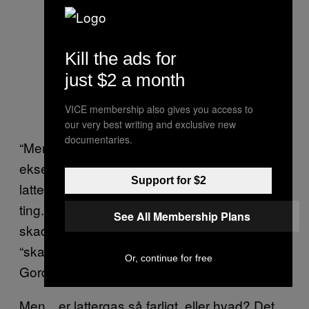
Kill the ads for
just $2 a month
VICE membership also gives you access to
our very best writing and exclusive new
documentaries.
“Men det har jeg aldrig nogensinde set et
eksempel på, der udelukkende skyldes
Support for $2
lattergas. Det er altid kombineret med andre
ting.” Hvis man skal ende på
See All Membership Plans
skadestuen udelukkende ved at inhalere,
“skal man
fyre nogle patroner af,” som
virkelig
Or, continue for free
Gordian siger.
Men…er lattergas så farligt, eller hvad? Det