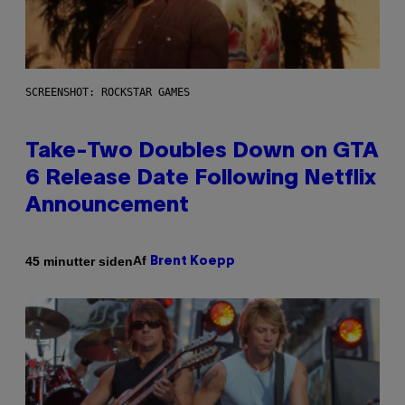
SCREENSHOT: ROCKSTAR GAMES
Take-Two Doubles Down on GTA
6 Release Date Following Netflix
Announcement
Af
45 minutter siden
Brent Koepp