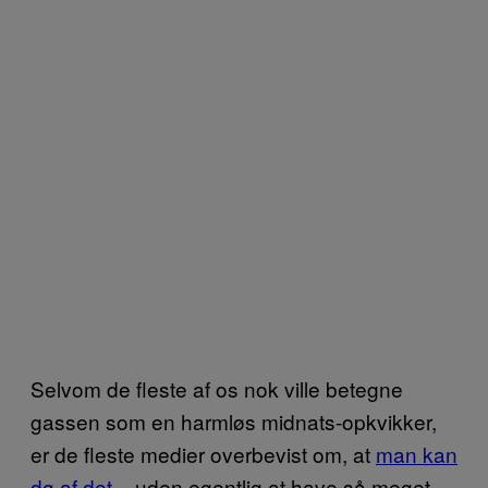
Selvom de fleste af os nok ville betegne
gassen som en harmløs midnats-opkvikker,
er de fleste medier overbevist om, at
man kan
dø af det
– uden egentlig at have så meget