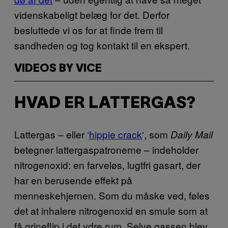
videnskabeligt belæg for det. Derfor
besluttede vi os for at finde frem til
sandheden og tog kontakt til en ekspert.
VIDEOS BY VICE
HVAD ER LATTERGAS?
Lattergas – eller ‘
hippie crack
‘, som
Daily Mail
betegner lattergaspatronerne – indeholder
nitrogenoxid: en farveløs, lugtfri gasart, der
har en berusende effekt på
menneskehjernen. Som du måske ved, føles
det at inhalere nitrogenoxid en smule som at
få grineflip i det ydre rum. Selve gassen blev