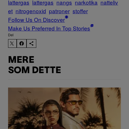
lattergas
lattergas
nangs
narkotika
natteliv
et
nitrogenoxid
patroner
stoffer
Follow Us On Discover
Make Us Preferred In Top Stories
Del
MERE
SOM DETTE