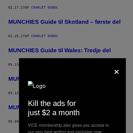
02.17.17
AF
CHARLET DUBOC
MUNCHIES Guide til Skotland – første del
01.25.17
AF
CHARLET DUBOC
MUNCHIES Guide til Wales: Tredje del
×
05.13.16
AF
CHARLET DUBOC
MUNCHIES Guide til Wales: Anden del
05.12.16
AF
CHARLET DUBOC
Kill the ads for
MUNCHIES Guide til Wales: Første del
just $2 a month
05.09.16
AF
CHARLET DUBOC
VICE membership also gives you access to
our very best writing and exclusive new