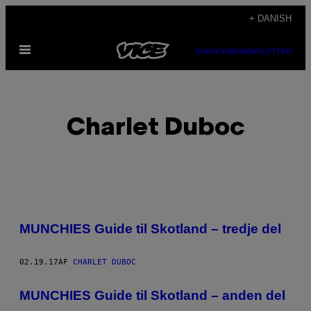
Spring
+ DANISH
til
Åbn
indhold
SUBSCRIBE
NEWSLETTER
Menu
Charlet Duboc
POSTS
MUNCHIES Guide til Skotland – tredje del
BY
02.19.17
AF
CHARLET DUBOC
THIS
AUTHOR
MUNCHIES Guide til Skotland – anden del