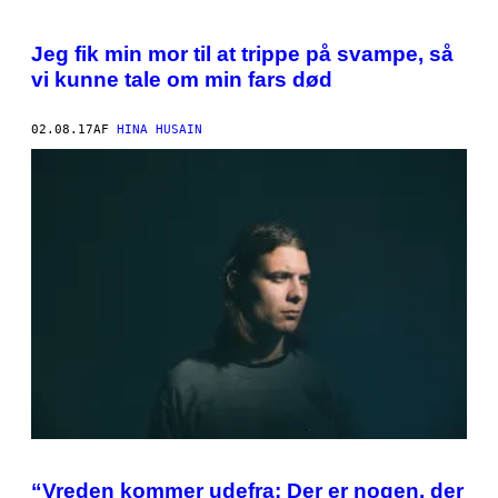
Jeg fik min mor til at trippe på svampe, så
vi kunne tale om min fars død
02.08.17
AF
HINA HUSAIN
T
O
“Vreden kommer udefra: Der er nogen, der
P