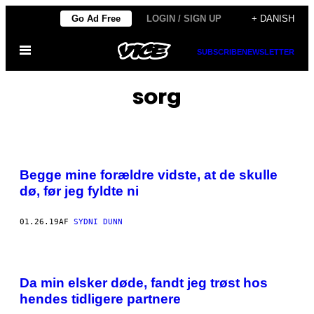
Spring
Go Ad Free
LOGIN / SIGN UP
+ DANISH
til
Åbn
indhold
SUBSCRIBE
NEWSLETTER
Menu
sorg
Begge mine forældre vidste, at de skulle
dø, før jeg fyldte ni
01.26.19
AF
SYDNI DUNN
Da min elsker døde, fandt jeg trøst hos
hendes tidligere partnere