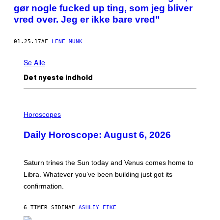
F
gør nogle fucked up ting, som jeg bliver
O
T
vred over. Jeg er ikke bare vred”
O
:
K
01.25.17
AF
LENE MUNK
A
S
Se Alle
P
E
R
Det nyeste indhold
L
Ø
F
T
I
G
L
Horoscopes
A
L
A
U
Daily Horoscope: August 6, 2026
R
S
D
T
R
A
Saturn trines the Sun today and Venus comes home to
T
I
Libra. Whatever you’ve been building just got its
O
confirmation.
N
B
Y
6 TIMER SIDEN
AF
ASHLEY FIKE
R
E