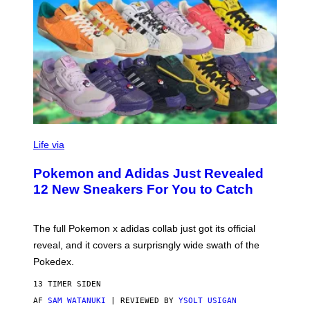
V
I
Life via
A
P
Pokemon and Adidas Just Revealed
O
K
12 New Sneakers For You to Catch
E
M
O
N
The full Pokemon x adidas collab just got its official
/
reveal, and it covers a surprisngly wide swath of the
A
D
Pokedex.
I
D
13 TIMER SIDEN
A
S
AF
SAM WATANUKI
| REVIEWED BY
YSOLT USIGAN
/