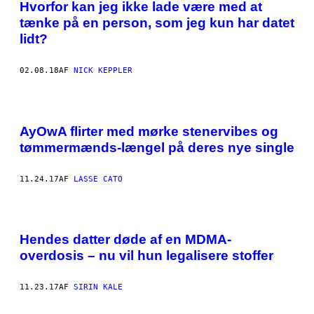
Hvorfor kan jeg ikke lade være med at
tænke på en person, som jeg kun har datet
lidt?
02.08.18
AF
NICK KEPPLER
AyOwA flirter med mørke stenervibes og
tømmermænds-længel på deres nye single
11.24.17
AF
LASSE CATO
Hendes datter døde af en MDMA-
overdosis – nu vil hun legalisere stoffer
11.23.17
AF
SIRIN KALE