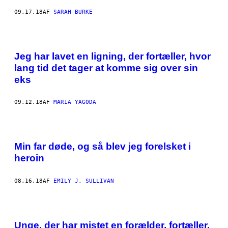
09.17.18
AF
SARAH BURKE
Jeg har lavet en ligning, der fortæller, hvor
lang tid det tager at komme sig over sin
eks
09.12.18
AF
MARIA YAGODA
Min far døde, og så blev jeg forelsket i
heroin
08.16.18
AF
EMILY J. SULLIVAN
Unge, der har mistet en forælder, fortæller,