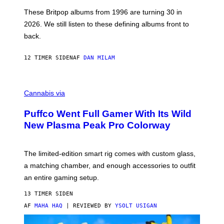
I
E
These Britpop albums from 1996 are turning 30 in
L
2026. We still listen to these defining albums front to
S
V
back.
A
N
I
12 TIMER SIDEN
AF
DAN MILAM
P
E
R
C
E
O
Cannabis via
N
U
/
R
G
Puffco Went Full Gamer With Its Wild
T
E
E
T
New Plasma Peak Pro Colorway
S
T
Y
Y
O
I
F
M
The limited-edition smart rig comes with custom glass,
P
A
a matching chamber, and enough accessories to outfit
U
G
F
E
an entire gaming setup.
F
S
C
13 TIMER SIDEN
O
AF
MAHA HAQ
| REVIEWED BY
YSOLT USIGAN