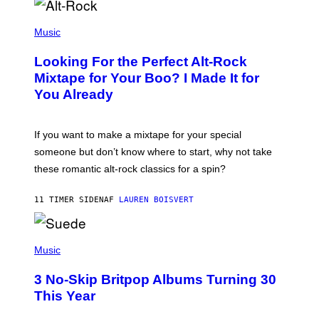
E
S
(
A
P
Music
.
H
O
Looking For the Perfect Alt-Rock
T
O
Mixtape for Your Boo? I Made It for
B
You Already
Y
M
I
C
If you want to make a mixtape for your special
K
H
someone but don’t know where to start, why not take
U
these romantic alt-rock classics for a spin?
T
S
O
11 TIMER SIDEN
AF
LAUREN BOISVERT
N
/
R
E
P
D
H
Music
F
O
E
T
R
3 No-Skip Britpop Albums Turning 30
O
N
B
This Year
S
Y
)
N