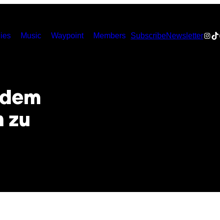
Inst
Ti
ies
Music
Waypoint
Members
Subscribe
Newsletter
s dem
 zu