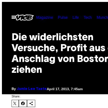
Skip
to
Open
Magazine
Pulse
Life
Tech
Munch
content
Menu
Die widerlichsten
Versuche, Profit au
Anschlag von Boston
ziehen
By
April 17, 2013, 7:45am
Jamie Lee Taete
Share: