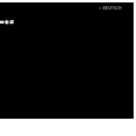
+ DEUTSCH
agram
kTok
YouTube
Google Discover
Google Top Posts