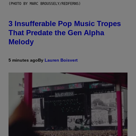
(PHOTO BY MARC BROUSSELY/REDFERNS)
3 Insufferable Pop Music Tropes
That Predate the Gen Alpha
Melody
5 minutes ago
By
Lauren Boisvert