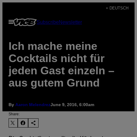
Skip
+ DEUTSCH
to
Open
Subscribe
Newsletter
content
Menu
Ich mache meine
Cocktails nicht für
jeden Gast einzeln –
aus gutem Grund
By
Aaron Melendrez
June 9, 2016, 6:00am
Share: