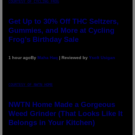
COURTESY OF CYCLING FROG
Get Up to 30% Off THC Seltzers,
Gummies, and More at Cycling
Frog’s Birthday Sale
1 hour ago
By
Maha Haq
| Reviewed by
Ysolt Usigan
COURTESY OF NWTN HOME
NWTN Home Made a Gorgeous
Weed Grinder (That Looks Like It
Belongs in Your Kitchen)