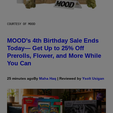
COURTESY OF MOOD
MOOD’s 4th Birthday Sale Ends
Today— Get Up to 25% Off
Prerolls, Flower, and More While
You Can
25 minutes ago
By
Maha Haq
| Reviewed by
Ysolt Usigan