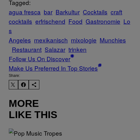
Tagged:
agua fresca
bar
Barkultur
Cocktails
craft
cocktails
erfrischend
Food
Gastronomie
Lo
s
Angeles
mexikanisch
mixologie
Munchies
Restaurant
Salazar
trinken
Follow Us On Discover
Make Us Preferred In Top Stories
Share:
MORE
LIKE THIS