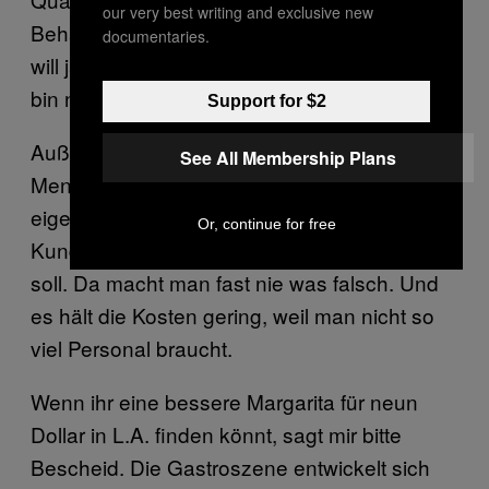
our very best writing and exclusive new
Beharrlichkeit kommt man auch ans Ziel.Ich
documentaries.
will ja, dass mein Laden länger überlebt und
bin nicht nur auf schnelles Geld aus.
Support for $2
Außerdem sind solche Cocktails in großen
See All Membership Plans
Mengen auch immer gleich, da kann
eigentlich nichts schief gehen und jeder
Or, continue for free
Kunde bekommt den Drink so, wie er sein
soll. Da macht man fast nie was falsch. Und
es hält die Kosten gering, weil man nicht so
viel Personal braucht.
Wenn ihr eine bessere Margarita für neun
Dollar in L.A. finden könnt, sagt mir bitte
Bescheid. Die Gastroszene entwickelt sich