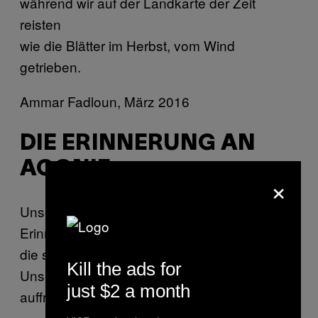
während wir auf der Landkarte der Zeit
reisten
wie die Blätter im Herbst, vom Wind
getrieben.
Ammar Fadloun, März 2016
DIE ERINNERUNG AN
AGONIE
×
Unser größtes Problem sind die
Erinnerungen,
die sich weigern zu sterben.
Kill the ads for
Unsere Erinnerungen, die unsere Seelen
just $2 a month
auffressen.