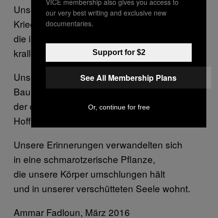
VICE membership also gives you access to
Unsere Erinnerungen wachsen wie verrückte
our very best writing and exclusive new
Kriechpflanzen,
documentaries.
die ihre Wurzeln in unsere müden Wunden
krallen.
Support for $2
Unsere Erinnerungen wachsen wie eine
See All Membership Plans
Baum,
der das Sonnenlicht abhält, und uns jede
Or, continue for free
Hoffnung raubt.
Unsere Erinnerungen verwandelten sich
in eine schmarotzerische Pflanze,
die unsere Körper umschlungen hält
und in unserer verschütteten Seele wohnt.
Ammar Fadloun, März 2016