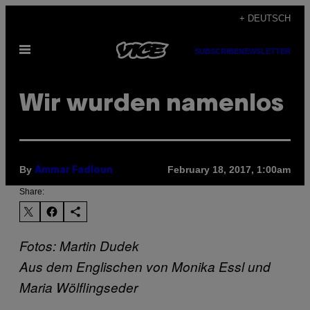
Skip
+ DEUTSCH
to
Open
content
SUBSCRIBE
NEWSLETTER
Menu
Wir wurden namenlos
By
February 18, 2017, 1:00am
Ammar Fadloun
Share:
Fotos: Martin Dudek
Aus dem Englischen von Monika Essl und
Maria Wölflingseder