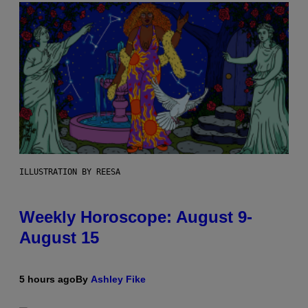
ILLUSTRATION BY REESA
Weekly Horoscope: August 9-
August 15
5 hours ago
By
Ashley Fike