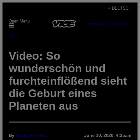
Skip
+ DEUTSCH
to
Open Menu
content
SUBSCRIBE
NEWSLETTER
Tech
Video: So
wunderschön und
furchteinflößend sieht
die Geburt eines
Planeten aus
By
Becky Ferreira
June 10, 2020, 4:25am