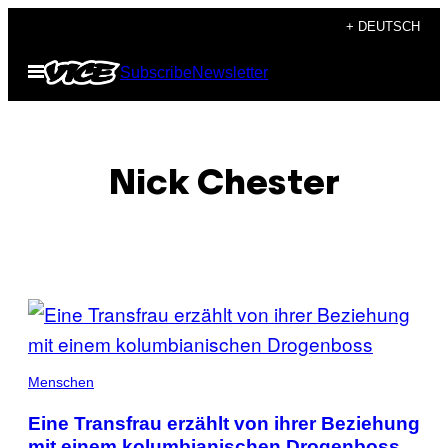
Skip
+ DEUTSCH
to
Open
Subscribe
Newsletter
content
Menu
Nick Chester
POSTS
BY
THIS
Menschen
AUTHOR
Eine Transfrau erzählt von ihrer Beziehung
mit einem kolumbianischen Drogenboss