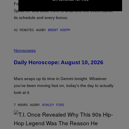
T
Fortnite Mastery Monday returns August 10 with double
:
Sprite XP and Dust. Here is what time the event starts,
E
P
its schedule and every bonus.
I
C
G
42 MINUTES AGO
BY
BRENT KOEPP
A
M
E
I
S
L
Horoscopes
L
U
Daily Horoscope: August 10, 2026
S
T
R
A
Mars wraps up its time in Gemini tonight. Whatever
T
I
you’ve been moving fast on, today’s the day to actually
O
look at it.
N
B
Y
7 HOURS AGO
BY
ASHLEY FIKE
R
E
E
S
A
.