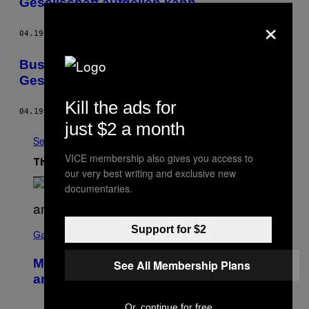
Gesellschaft aufgeilen kann
×
04.19.13
BY
AYKE SÜTHOFF
Bushido ist der Bad Guy, an dem sich die
Gesellschaft aufgeilen kann
Kill the ads for
04.19.13
BY
VICE STAFF
just $2 a month
See All
VICE membership also gives you access to
The Latest
our very best writing and exclusive new
documentaries.
S
Support for $2
C
Gaming
R
E
Mastery Monday Fortnite Start Time
See All Membership Plans
E
N
and Schedule for August 10
S
H
O
Or, continue for free