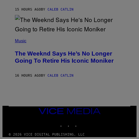
A
I
G
M
15 HOURS AGO
BY
CALEB CATLIN
E
M
)
O
S
E
N
(
F
P
Music
E
H
L
O
D
The Weeknd Says He’s No Longer
T
E
O
Going To Retire His Iconic Moniker
R
B
/
Y
G
P
E
16 HOURS AGO
BY
CALEB CATLIN
E
T
D
T
R
Y
O
I
B
M
E
A
C
G
E
VICE
E
R
S
MEDIA
R
)
INSTAGRAM
TIKTOK
YOUTUBE
A
/
G
© 2026 VICE DIGITAL PUBLISHING, LLC
E