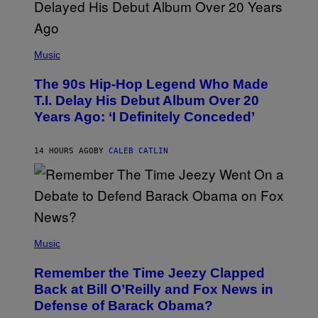
(
P
Music
H
O
The 90s Hip-Hop Legend Who Made
T
O
T.I. Delay His Debut Album Over 20
B
Years Ago: ‘I Definitely Conceded’
Y
J
O
H
14 HOURS AGO
BY
CALEB CATLIN
N
N
Y
N
U
N
E
(
Z
P
Music
/
H
W
O
I
Remember the Time Jeezy Clapped
T
R
O
Back at Bill O’Reilly and Fox News in
E
B
I
Defense of Barack Obama?
Y
M
T