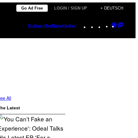
Go Ad Free
LOGIN / SIGN UP
+ DEUTSCH
Instagram
TikTok
YouTube
Google
Googl
Subscribe
Newsletter
Discover
Top
Posts
ee All
he Latest