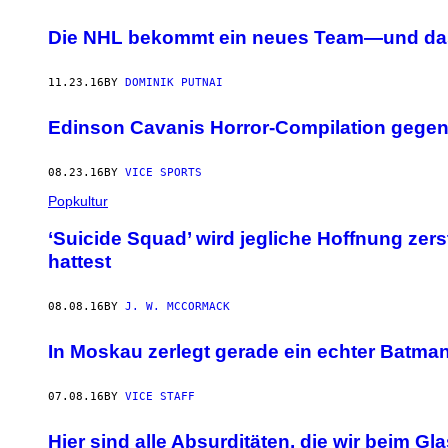
Die NHL bekommt ein neues Team—und das 
11.23.16
BY
DOMINIK PUTNAI
Edinson Cavanis Horror-Compilation gegen
08.23.16
BY
VICE SPORTS
Popkultur
‘Suicide Squad’ wird jegliche Hoffnung zer
hattest
08.08.16
BY
J. W. MCCORMACK
In Moskau zerlegt gerade ein echter Batma
07.08.16
BY
VICE STAFF
Hier sind alle Absurditäten, die wir beim G