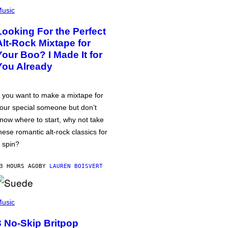
usic
Looking For the Perfect
Alt-Rock Mixtape for
Your Boo? I Made It for
You Already
f you want to make a mixtape for
our special someone but don’t
now where to start, why not take
hese romantic alt-rock classics for
 spin?
3 HOURS AGO
BY
LAUREN BOISVERT
usic
3 No-Skip Britpop