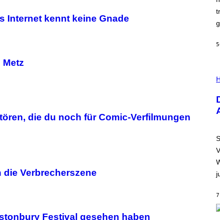
N
)
t
Internet kennt keine Gnade
g
5
 Metz
I
L
H
L
U
S
T
R
stören, die du noch für Comic-Verfilmungen
A
T
I
S
O
V
N
B
W
Y
n die Verbrecherszene
j
R
E
E
7
S
A
.
lastonbury Festival gesehen haben