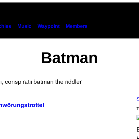
hies
Music
Waypoint
Members
Batman
S
chwörungstrottel
T