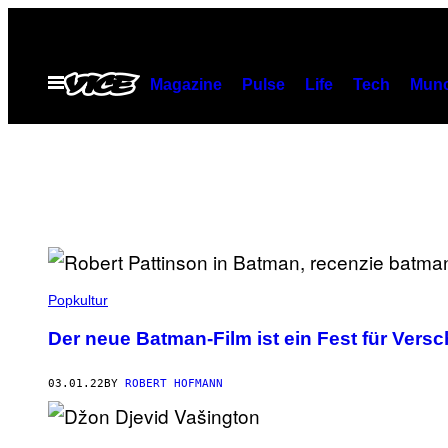
Skip
to
content
Open
Magazine
Pulse
Life
Tech
Munc
Menu
Popkultur
Der neue Batman-Film ist ein Fest für Vers
03.01.22
BY
ROBERT HOFMANN