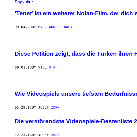
Popkultur
‘Tenet’ ist ein weiterer Nolan-Film, der dich 
09.04.20
BY
MARC-AURÈLE BALY
Diese Petition zeigt, dass die Türken ihre
08.01.18
BY
VICE STAFF
Wie Videospiele unsere tiefsten Bedürfnis
05.29.17
BY
JOSEF ZORN
Die verstörendste Videospiele-Bestenliste 
12.23.16
BY
JOSEF ZORN