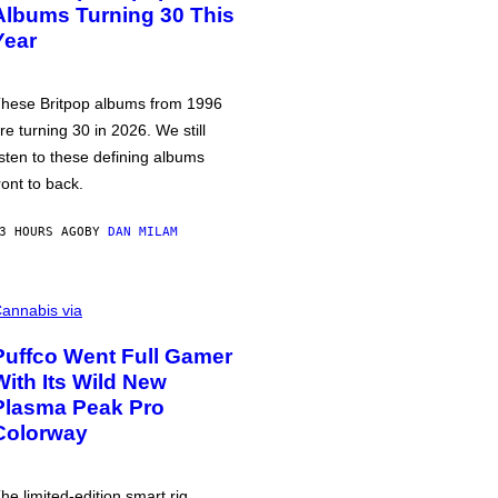
Albums Turning 30 This
Year
hese Britpop albums from 1996
re turning 30 in 2026. We still
isten to these defining albums
ront to back.
3 HOURS AGO
BY
DAN MILAM
annabis via
Puffco Went Full Gamer
With Its Wild New
Plasma Peak Pro
Colorway
he limited-edition smart rig