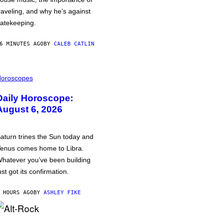
raveling, and why he’s against
atekeeping.
6 MINUTES AGO
BY
CALEB CATLIN
oroscopes
Daily Horoscope:
August 6, 2026
aturn trines the Sun today and
enus comes home to Libra.
hatever you’ve been building
ust got its confirmation.
 HOURS AGO
BY
ASHLEY FIKE