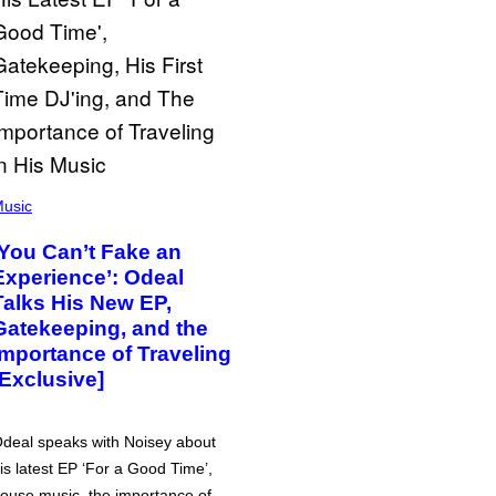
usic
‘You Can’t Fake an
Experience’: Odeal
Talks His New EP,
Gatekeeping, and the
Importance of Traveling
[Exclusive]
deal speaks with Noisey about
is latest EP ‘For a Good Time’,
ouse music, the importance of