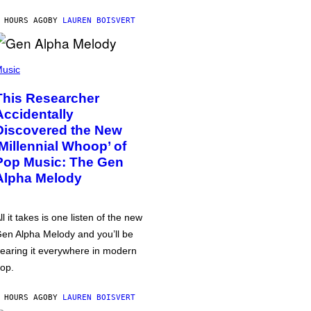
 HOURS AGO
BY
LAUREN BOISVERT
usic
This Researcher
Accidentally
Discovered the New
‘Millennial Whoop’ of
Pop Music: The Gen
Alpha Melody
ll it takes is one listen of the new
en Alpha Melody and you’ll be
earing it everywhere in modern
op.
 HOURS AGO
BY
LAUREN BOISVERT