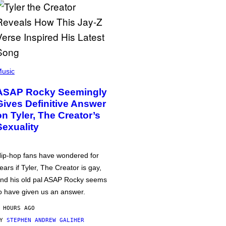
usic
ASAP Rocky Seemingly
Gives Definitive Answer
on Tyler, The Creator’s
Sexuality
ip-hop fans have wondered for
ears if Tyler, The Creator is gay,
nd his old pal ASAP Rocky seems
o have given us an answer.
 HOURS AGO
BY
STEPHEN ANDREW GALIHER