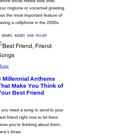
efore social media took over,
our ringtone or voicemail greeting
as the most important feature of
aving a cellphone in the 2000s.
 HOURS AGO
BY
DAN MILAM
usic
3 Millennial Anthems
That Make You Think of
Your Best Friend
f you need a song to send to your
est friend right now to let them
now you’re thinking about them,
ere’s three.