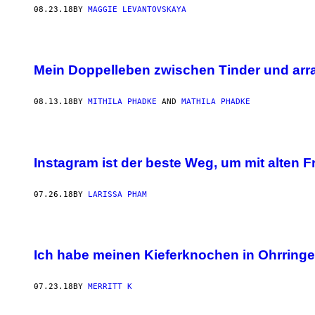
08.23.18
BY
MAGGIE LEVANTOVSKAYA
Mein Doppelleben zwischen Tinder und arra
08.13.18
BY
MITHILA PHADKE
AND
MATHILA PHADKE
Instagram ist der beste Weg, um mit alten 
07.26.18
BY
LARISSA PHAM
Ich habe meinen Kieferknochen in Ohrringe
07.23.18
BY
MERRITT K