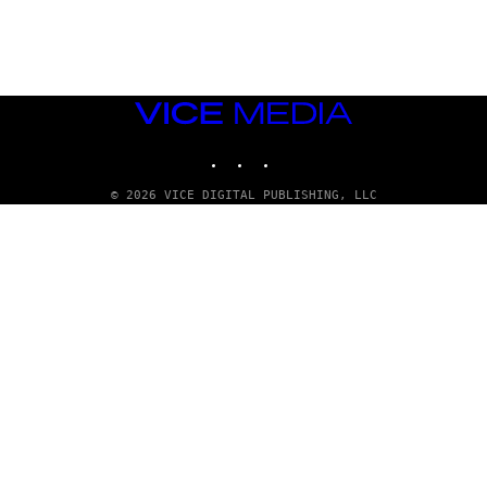
G
E
T
T
Y
I
M
VICE
A
MEDIA
G
INSTAGRAM
TIKTOK
YOUTUBE
E
S
© 2026 VICE DIGITAL PUBLISHING, LLC