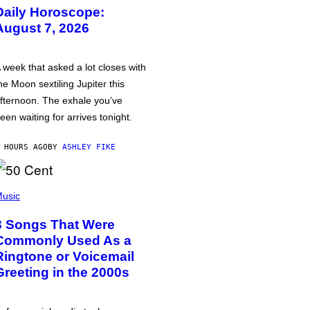
Daily Horoscope:
August 7, 2026
 week that asked a lot closes with
he Moon sextiling Jupiter this
fternoon. The exhale you’ve
een waiting for arrives tonight.
 HOURS AGO
BY
ASHLEY FIKE
usic
3 Songs That Were
Commonly Used As a
Ringtone or Voicemail
Greeting in the 2000s