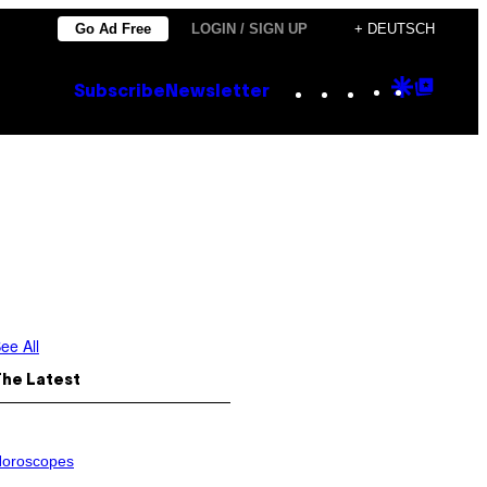
Go Ad Free
LOGIN / SIGN UP
+ DEUTSCH
Instagram
TikTok
YouTube
Google
Goog
Subscribe
Newsletter
Discove
Top
Posts
ee All
The Latest
oroscopes