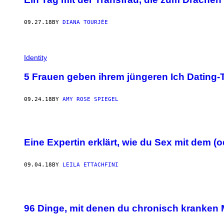
09.27.18
BY
DIANA TOURJÉE
Identity
5 Frauen geben ihrem jüngeren Ich Dating-
09.24.18
BY
AMY ROSE SPIEGEL
Eine Expertin erklärt, wie du Sex mit dem (
09.04.18
BY
LEILA ETTACHFINI
96 Dinge, mit denen du chronisch kranken 