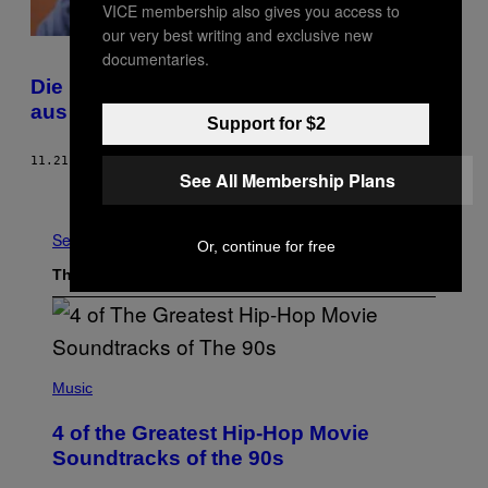
VICE membership also gives you access to
our very best writing and exclusive new
documentaries.
Die PARTEI hat einen “eleganten Weg”
aus Deutschlands Krise gefunden
Support for $2
11.21.17
BY
THOMAS VORREYER
See All Membership Plans
Older
See All
Or, continue for free
The Latest
(
P
Music
H
O
4 of the Greatest Hip-Hop Movie
T
O
Soundtracks of the 90s
B
Y