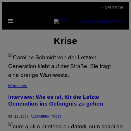
Skip
+ DEUTSCH
to
Open
content
SUBSCRIBE
NEWSLETTER
Menu
Krise
Menschen
Interview: Wie es ist, für die Letzte
Generation ins Gefängnis zu gehen
09.26.23
BY
ALEXANDRA THEIS