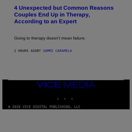
T
4 Unexpected but Common Reasons
O
:
Couples End Up in Therapy,
G
According to an Expert
C
S
H
U
Going to therapy doesn’t mean failure.
T
T
E
2 HOURS AGO
BY
SAMMI CARAMELA
R
/
G
E
T
T
Y
I
VICE
M
MEDIA
A
INSTAGRAM
TIKTOK
YOUTUBE
G
E
S
© 2026 VICE DIGITAL PUBLISHING, LLC