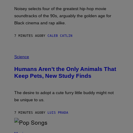
P
O
Noisey selects four of the greatest hip-hop movie
O
soundtracks of the 90s, arguably the golden age for
L
A
Black cinema and rap alike.
R
N
A
7 MINUTES AGO
BY
CALEB CATLIN
L
/
G
P
A
H
Science
R
O
C
T
I
Humans Aren’t the Only Animals That
O
A
:
/
Keep Pets, New Study Finds
I
P
J
I
D
C
E
O
The desire to adopt a cute furry little buddy might not
M
T
be unique to us.
A
/
/
G
G
A
7 MINUTES AGO
BY
LUIS PRADA
E
M
T
M
T
A
Y
-
(
I
R
P