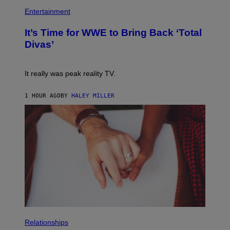
P
H
Entertainment
O
T
It’s Time for WWE to Bring Back ‘Total
O
:
Divas’
E
!
It really was peak reality TV.
1 HOUR AGO
BY
HALEY MILLER
P
H
Relationships
O