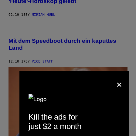
‘Heute’-Horoskop gelebt
02.19.18
BY
MIRIAM HÜBL
Mit dem Speedboot durch ein kaputtes
Land
12.10.17
BY
VICE STAFF
×
Kill the ads for
just $2 a month