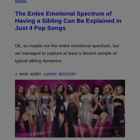
Music
M
A
H
A
P
O
The Entire Emotional Spectrum of
G
H
T
E
O
O
Having a Sibling Can Be Explained in
S
V
B
Just 4 Pop Songs
I
Y
A
J
G
O
E
H
Ok, so maybe not the
entire
emotional spectrum, but
T
A
T
L
we managed to capture at least a decent sample of
Y
E
I
typical sibling dynamics.
/
M
G
A
E
G
1 HOUR AGO
BY
LAUREN BOISVERT
T
E
T
S
Y
)
I
M
A
G
E
S
)