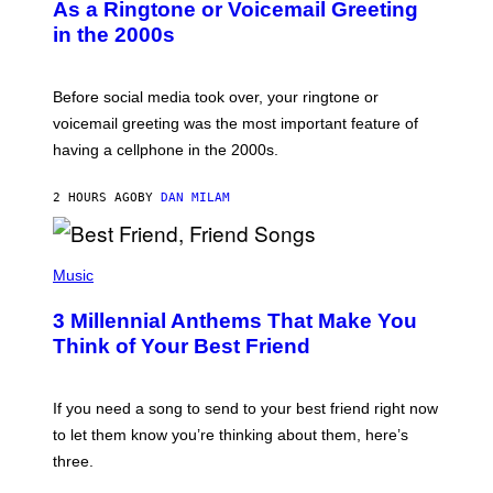
B
As a Ringtone or Voicemail Greeting
Y
in the 2000s
G
R
E
G
Before social media took over, your ringtone or
O
R
voicemail greeting was the most important feature of
Y
having a cellphone in the 2000s.
B
O
J
2 HOURS AGO
BY
DAN MILAM
O
R
Q
U
P
E
H
Music
Z
O
/
T
G
3 Millennial Anthems That Make You
O
E
B
Think of Your Best Friend
T
Y
T
K
Y
E
I
V
If you need a song to send to your best friend right now
M
I
A
to let them know you’re thinking about them, here’s
N
G
W
three.
E
I
S
N