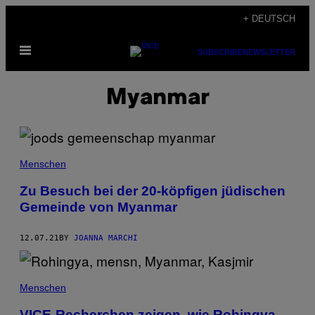
Skip
+ DEUTSCH
to
Open
content
SUBSCRIBE
NEWSLETTER
Menu
Myanmar
Menschen
Zu Besuch bei der 20-köpfigen jüdischen
Gemeinde von Myanmar
12.07.21
BY
JOANNA MARCHI
Menschen
VICE-Recherchen zeigen, wie Rohingya-