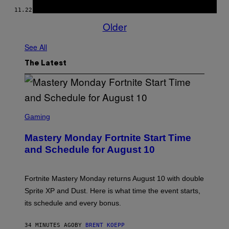
11.22.15
BY
VICE STAFF
AND
PAUL GARBULSKI
Older
See All
The Latest
S
C
Gaming
R
E
Mastery Monday Fortnite Start Time
E
N
and Schedule for August 10
S
H
O
T
Fortnite Mastery Monday returns August 10 with double
:
Sprite XP and Dust. Here is what time the event starts,
E
P
its schedule and every bonus.
I
C
G
34 MINUTES AGO
BY
BRENT KOEPP