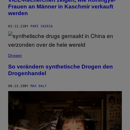
Frauen an Männer in Kaschmir verkauft
werden
03.12.21
BY
PARI SAIKIA
Drogen
So verändern synthetische Drogen den
Drogenhandel
08.23.19
BY
MAX DALY