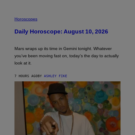
A
M
E
I
S
L
Horoscopes
L
U
Daily Horoscope: August 10, 2026
S
T
R
A
Mars wraps up its time in Gemini tonight. Whatever
T
I
you’ve been moving fast on, today’s the day to actually
O
look at it.
N
B
Y
7 HOURS AGO
BY
ASHLEY FIKE
R
E
E
S
A
.