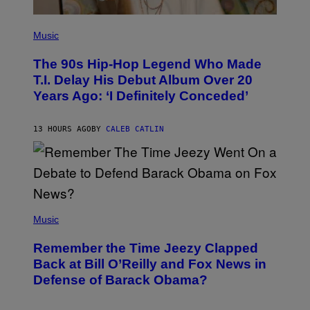
(
P
Music
H
O
The 90s Hip-Hop Legend Who Made
T
O
T.I. Delay His Debut Album Over 20
B
Years Ago: ‘I Definitely Conceded’
Y
J
O
H
13 HOURS AGO
BY
CALEB CATLIN
N
N
Y
N
U
N
E
(
Z
P
Music
/
H
W
O
I
Remember the Time Jeezy Clapped
T
R
O
Back at Bill O’Reilly and Fox News in
E
B
I
Defense of Barack Obama?
Y
M
T
A
I
G