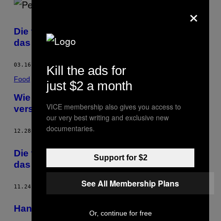
×
Die tätowierten Frauen von Myanmar und
das Problem mit dem Fototourismus
03.16.16
BY
NATHAN A. THOMPSON
Kill the ads for
Food
just $2 a month
Wie Menschen uns dieses Jahr das Essen
VICE membership also gives you access to
versaut haben
our very best writing and exclusive new
documentaries.
12.28.15
BY
MUNCHIES STAFF
Die tätowierten Frauen von Myanmar und
Support for $2
das Problem mit dem Fototourismus
See All Membership Plans
11.24.15
BY
NATHAN A. THOMPSON
Hangover-News, 23. November 2015
Or, continue for free