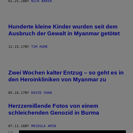
01.25.18
BY
NICK BAKER
Hunderte kleine Kinder wurden seit dem
Ausbruch der Gewalt in Myanmar getötet
12.15.17
BY
TIM HUME
Zwei Wochen kalter Entzug – so geht es in
den Heroinkliniken von Myanmar zu
05.16.17
BY
DAVID SHAW
Herzzereißende Fotos von einem
schleichenden Genozid in Burma
07.11.16
BY
MRIDULA AMIN