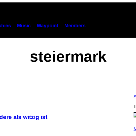
hies
Music
Waypoint
Members
steiermark
S
T
re als witzig ist
P
H
M
O