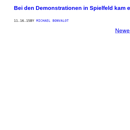
Bei den Demonstrationen in Spielfeld kam
11.16.15
BY
MICHAEL BONVALOT
Newe