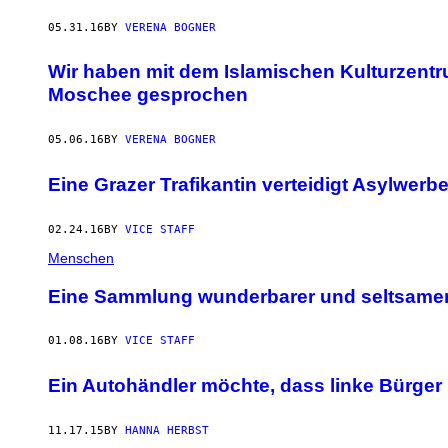
05.31.16
BY
VERENA BOGNER
Wir haben mit dem Islamischen Kulturzentr
Moschee gesprochen
05.06.16
BY
VERENA BOGNER
Eine Grazer Trafikantin verteidigt Asylwer
02.24.16
BY
VICE STAFF
Menschen
Eine Sammlung wunderbarer und seltsamer 
01.08.16
BY
VICE STAFF
Ein Autohändler möchte, dass linke Bürger 
11.17.15
BY
HANNA HERBST