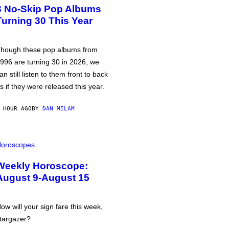
3 No-Skip Pop Albums
Turning 30 This Year
hough these pop albums from
996 are turning 30 in 2026, we
an still listen to them front to back
s if they were released this year.
 HOUR AGO
BY
DAN MILAM
oroscopes
Weekly Horoscope:
August 9-August 15
ow will your sign fare this week,
targazer?