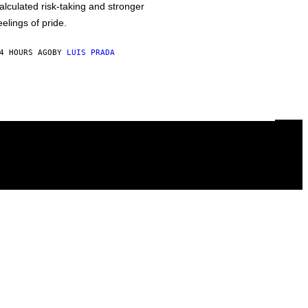
alculated risk-taking and stronger
eelings of pride.
4 HOURS AGO
BY
LUIS PRADA