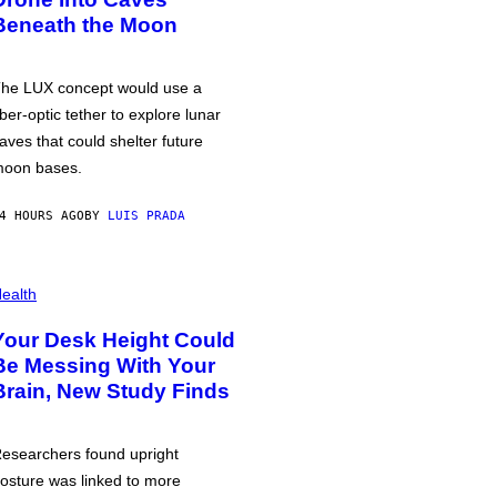
Beneath the Moon
he LUX concept would use a
iber-optic tether to explore lunar
aves that could shelter future
oon bases.
4 HOURS AGO
BY
LUIS PRADA
ealth
Your Desk Height Could
Be Messing With Your
Brain, New Study Finds
esearchers found upright
osture was linked to more