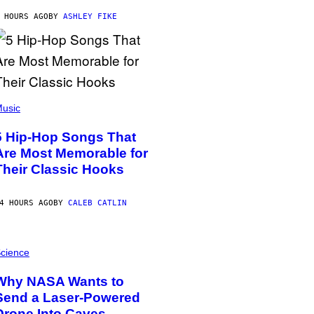
 HOURS AGO
BY
ASHLEY FIKE
usic
5 Hip-Hop Songs That
Are Most Memorable for
Their Classic Hooks
4 HOURS AGO
BY
CALEB CATLIN
cience
Why NASA Wants to
Send a Laser-Powered
Drone Into Caves