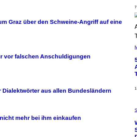
Y
7
R
E
E
um Graz über den Schweine-Angriff auf eine
S
A
(
P
M
H
ber vor falschen Anschuldigungen
O
T
O
B
Y
S
T
E
1
Dialektwörter aus allen Bundesländern
V
E
G
P
R
H
S
A
O
N
nicht mehr bei ihm einkaufen
T
I
O
T
:
Z
N
/