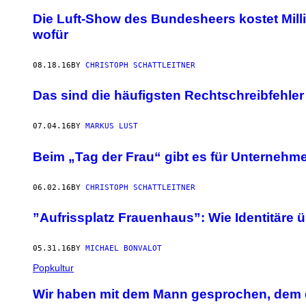
Die Luft-Show des Bundesheers kostet Mill
wofür
08.18.16
BY
CHRISTOPH SCHATTLEITNER
Das sind die häufigsten Rechtschreibfehle
07.04.16
BY
MARKUS LUST
Beim „Tag der Frau“ gibt es für Unternehm
06.02.16
BY
CHRISTOPH SCHATTLEITNER
​”Aufrissplatz Frauenhaus”: Wie Identitäre
05.31.16
BY
MICHAEL BONVALOT
Popkultur
Wir haben mit dem Mann gesprochen, dem da