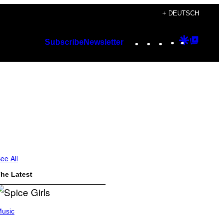
+ DEUTSCH
Instagram
TikTok
YouTube
Google
Googl
Subscribe
Newsletter
Discover
Top
Posts
ee All
he Latest
usic