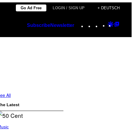
Go Ad Free
LOGIN / SIGN UP
+ DEUTSCH
Instagram
TikTok
YouTube
Google
Googl
Subscribe
Newsletter
Discover
Top
Posts
ee All
he Latest
usic