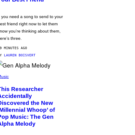
f you need a song to send to your
est friend right now to let them
now you’re thinking about them,
ere’s three.
9 MINUTES AGO
BY
LAUREN BOISVERT
usic
This Researcher
Accidentally
Discovered the New
‘Millennial Whoop’ of
Pop Music: The Gen
Alpha Melody