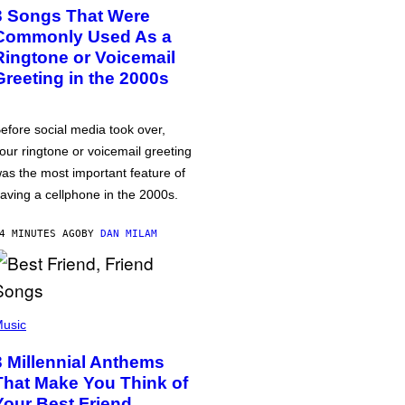
3 Songs That Were
Commonly Used As a
Ringtone or Voicemail
Greeting in the 2000s
efore social media took over,
our ringtone or voicemail greeting
as the most important feature of
aving a cellphone in the 2000s.
4 MINUTES AGO
BY
DAN MILAM
usic
3 Millennial Anthems
That Make You Think of
Your Best Friend