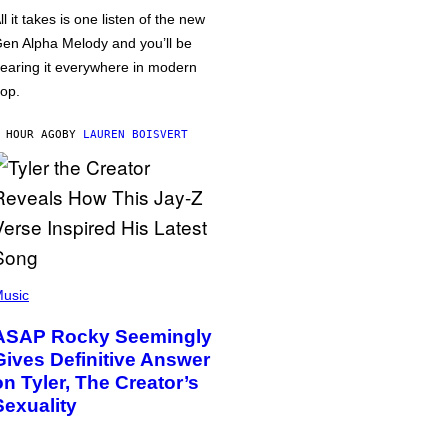
ll it takes is one listen of the new
en Alpha Melody and you’ll be
earing it everywhere in modern
op.
 HOUR AGO
BY
LAUREN BOISVERT
usic
ASAP Rocky Seemingly
Gives Definitive Answer
on Tyler, The Creator’s
Sexuality