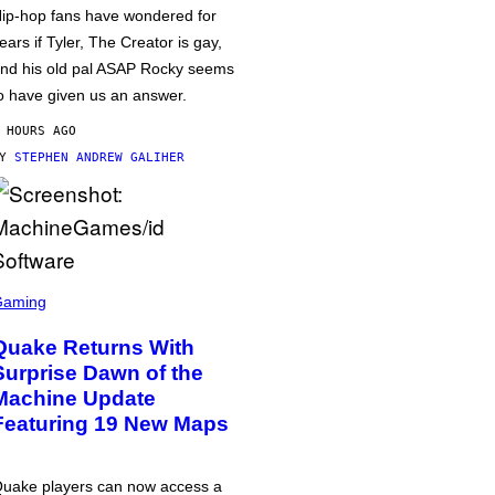
ip-hop fans have wondered for
ears if Tyler, The Creator is gay,
nd his old pal ASAP Rocky seems
o have given us an answer.
 HOURS AGO
BY
STEPHEN ANDREW GALIHER
Gaming
Quake Returns With
Surprise Dawn of the
Machine Update
Featuring 19 New Maps
uake players can now access a