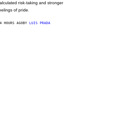
alculated risk-taking and stronger
eelings of pride.
4 HOURS AGO
BY
LUIS PRADA