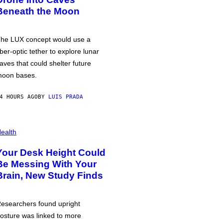
Beneath the Moon
he LUX concept would use a
iber-optic tether to explore lunar
aves that could shelter future
oon bases.
4 HOURS AGO
BY
LUIS PRADA
ealth
Your Desk Height Could
Be Messing With Your
Brain, New Study Finds
esearchers found upright
osture was linked to more