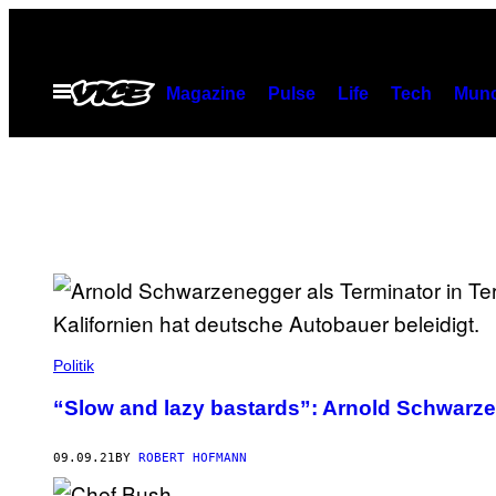
Skip
to
content
Open
Magazine
Pulse
Life
Tech
Munc
Menu
Politik
“Slow and lazy bastards”: Arnold Schwar
09.09.21
BY
ROBERT HOFMANN