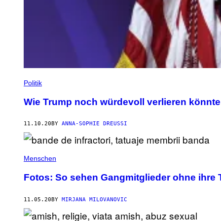
Politik
Wie Trump noch würdevoll verlieren könnte
11.10.20
BY
ANNA-SOPHIE DREUSSI
Menschen
Fotos: So sehen Gangmitglieder ohne ihre 
11.05.20
BY
MIRJANA MILOVANOVIC