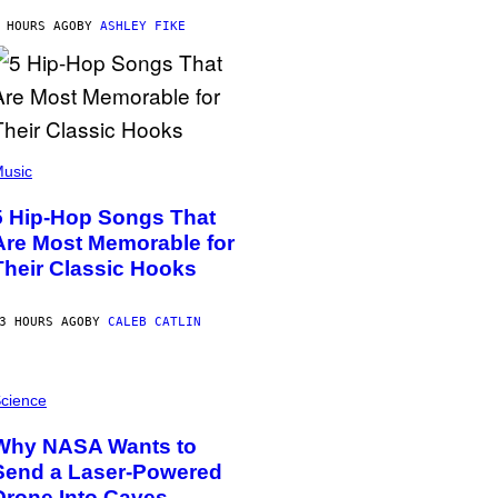
 HOURS AGO
BY
ASHLEY FIKE
usic
5 Hip-Hop Songs That
Are Most Memorable for
Their Classic Hooks
3 HOURS AGO
BY
CALEB CATLIN
cience
Why NASA Wants to
Send a Laser-Powered
Drone Into Caves