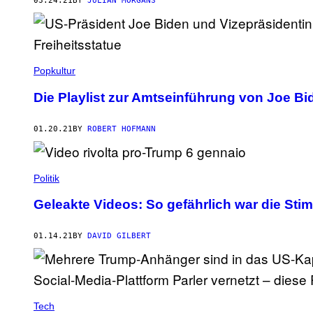
03.24.21
BY
JULIAN MORGANS
Popkultur
Die Playlist zur Amtseinführung von Joe Bid
01.20.21
BY
ROBERT HOFMANN
Politik
Geleakte Videos: So gefährlich war die Sti
01.14.21
BY
DAVID GILBERT
Tech