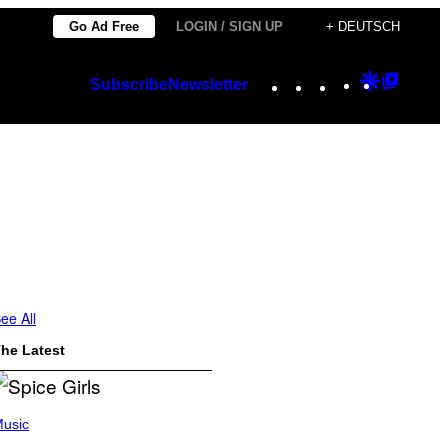
Go Ad Free
LOGIN / SIGN UP
+ DEUTSCH
Instagram
TikTok
YouTube
Google
Googl
Subscribe
Newsletter
Discover
Top
Posts
ee All
he Latest
usic