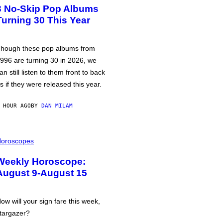
3 No-Skip Pop Albums
Turning 30 This Year
hough these pop albums from
996 are turning 30 in 2026, we
an still listen to them front to back
s if they were released this year.
 HOUR AGO
BY
DAN MILAM
oroscopes
Weekly Horoscope:
August 9-August 15
ow will your sign fare this week,
targazer?