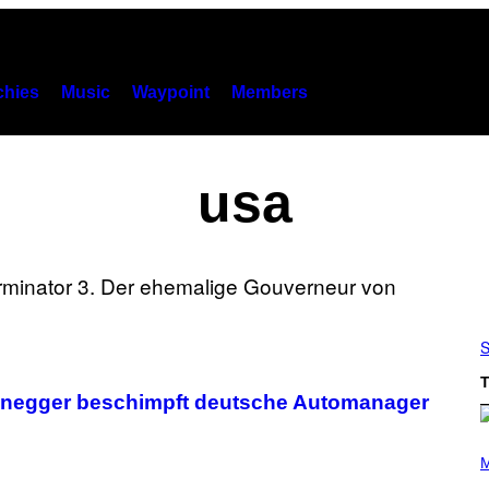
hies
Music
Waypoint
Members
usa
S
T
zenegger beschimpft deutsche Automanager
P
H
M
O