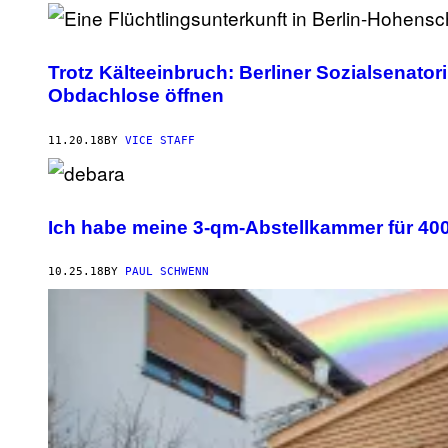
Trotz Kälteeinbruch: Berliner Sozialsenatorin
Obdachlose öffnen
11.20.18
BY
VICE STAFF
Ich habe meine 3-qm-Abstellkammer für 40
10.25.18
BY
PAUL SCHWENN