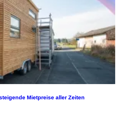
G
E
T
T
Y
I
M
A
G
E
S
eigende Mietpreise aller Zeiten