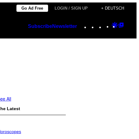
Go Ad Free
LOGIN / SIGN UP
+ DEUTSCH
Instagram
TikTok
YouTube
Google
Googl
Subscribe
Newsletter
Discover
Top
Posts
ee All
he Latest
oroscopes