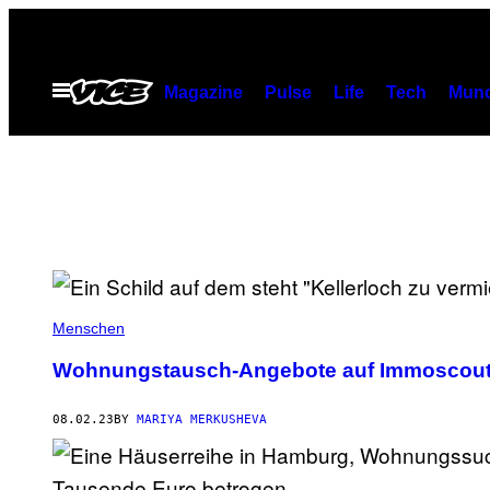
Skip
to
content
Open
Magazine
Pulse
Life
Tech
Munc
Menu
Menschen
Wohnungstausch-Angebote auf Immoscout:
08.02.23
BY
MARIYA MERKUSHEVA