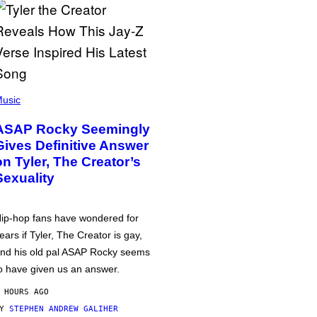
usic
ASAP Rocky Seemingly
Gives Definitive Answer
on Tyler, The Creator’s
Sexuality
ip-hop fans have wondered for
ears if Tyler, The Creator is gay,
nd his old pal ASAP Rocky seems
o have given us an answer.
 HOURS AGO
BY
STEPHEN ANDREW GALIHER