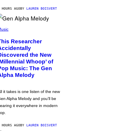
 HOURS AGO
BY
LAUREN BOISVERT
usic
This Researcher
Accidentally
Discovered the New
‘Millennial Whoop’ of
Pop Music: The Gen
Alpha Melody
ll it takes is one listen of the new
en Alpha Melody and you’ll be
earing it everywhere in modern
op.
 HOURS AGO
BY
LAUREN BOISVERT