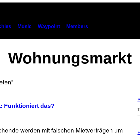
hies
Music
Waypoint
Members
Wohnungsmarkt
S
 Funktioniert das?
T
I
L
H
L