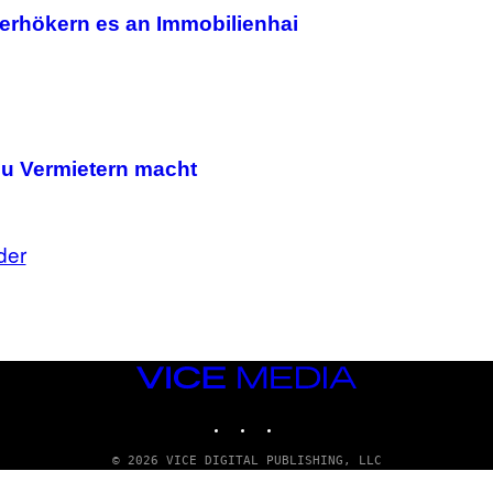
erhökern es an Immobilienhai
zu Vermietern macht
der
VICE
MEDIA
INSTAGRAM
TIKTOK
YOUTUBE
© 2026 VICE DIGITAL PUBLISHING, LLC