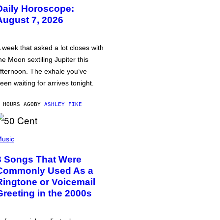
Daily Horoscope:
August 7, 2026
 week that asked a lot closes with
he Moon sextiling Jupiter this
fternoon. The exhale you’ve
een waiting for arrives tonight.
 HOURS AGO
BY
ASHLEY FIKE
usic
3 Songs That Were
Commonly Used As a
Ringtone or Voicemail
Greeting in the 2000s