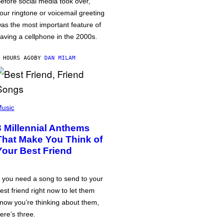
efore social media took over,
our ringtone or voicemail greeting
as the most important feature of
aving a cellphone in the 2000s.
 HOURS AGO
BY
DAN MILAM
usic
3 Millennial Anthems
That Make You Think of
Your Best Friend
f you need a song to send to your
est friend right now to let them
now you’re thinking about them,
ere’s three.