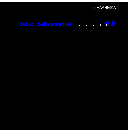
+ ΕΛΛΗΝΙΚΆ
Instagram
TikTok
YouTube
Google
Goog
Subscribe
Newsletter
Discove
Top
Posts