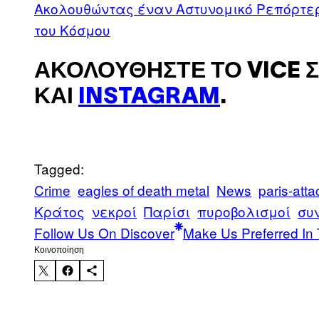
Ακολουθώντας έναν Αστυνομικό Ρεπόρτερ
του Κόσμου
ΑΚΟΛΟΥΘΉΣΤΕ ΤΟ VICE 
ΚΑΙ
INSTAGRAM
.
Tagged:
Crime
eagles of death metal
News
paris-atta
Κράτος
νεκροί
Παρίσι
πυροβολισμοί
συ
Follow Us On Discover
Make Us Preferred In 
Kοινοποίηση