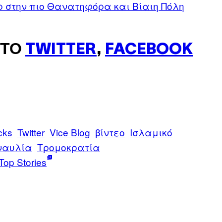
 στην πιο Θανατηφόρα και Βίαιη Πόλη
ΣΤΟ
TWITTER
,
FACEBOOK
cks
Twitter
Vice Blog
βίντεο
Ισλαμικό
ναυλία
Τρομοκρατία
Top Stories