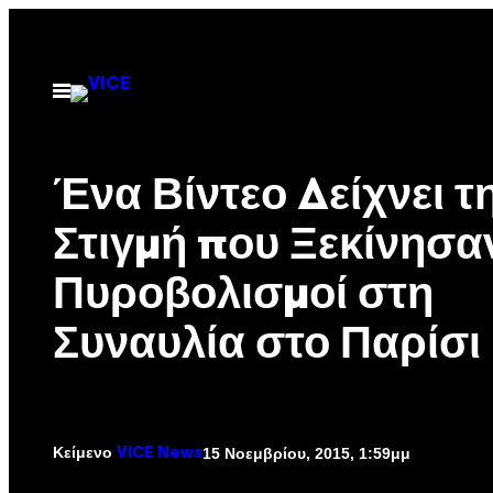
Μετάβαση
στο
περιεχόμενο
Ανοίξτε
το
μενού
Ένα Βίντεο Δείχνει τ
Στιγμή που Ξεκίνησαν
Πυροβολισμοί στη
Συναυλία στο Παρίσι
Κείμενο
15 Νοεμβρίου, 2015, 1:59μμ
VICE News