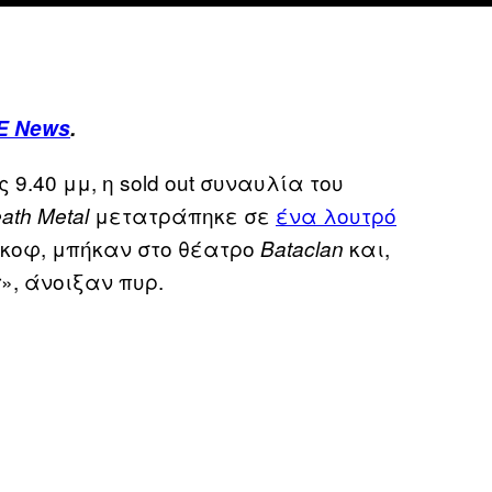
E News
.
ις 9.40 μμ, η sold out συναυλία του
μετατράπηκε σε
ένα λουτρό
ath Metal
ικοφ, μπήκαν στο θέατρο
και,
Bataclan
», άνοιξαν πυρ.