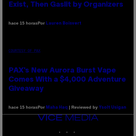
Exist, Then Gaslit by Organizers
Por
hace 15 horas
Lauren Boisvert
COURTESY OF PAX
PAX’s New Aurora Burst Vape
Comes With a $4,000 Adventure
Giveaway
Por
| Reviewed by
hace 15 horas
Maha Haq
Ysolt Usigan
VICE
MEDIA
INSTAGRAM
TIKTOK
YOUTUBE