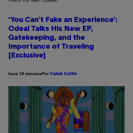
(PHOTO VIA MARK CLENNON)
‘You Can’t Fake an Experience’:
Odeal Talks His New EP,
Gatekeeping, and the
Importance of Traveling
[Exclusive]
Por
hace 19 minutos
Caleb Catlin