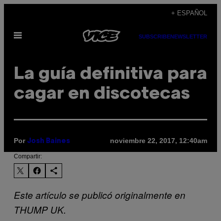
Saltar
+ ESPAÑOL
al
Abrir
contenido
SUBSCRIBE
NEWSLETTER
Menú
La guía definitiva para
cagar en discotecas
Por
noviembre 22, 2017, 12:40am
Josh Baines
Compartir:
Este artículo se publicó originalmente en
THUMP UK.