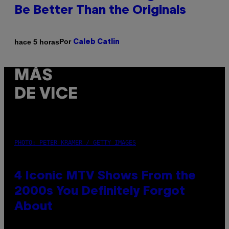
Be Better Than the Originals
Por
hace 5 horas
Caleb Catlin
MÁS
DE VICE
PHOTO: PETER KRAMER / GETTY IMAGES
4 Iconic MTV Shows From the
2000s You Definitely Forgot
About