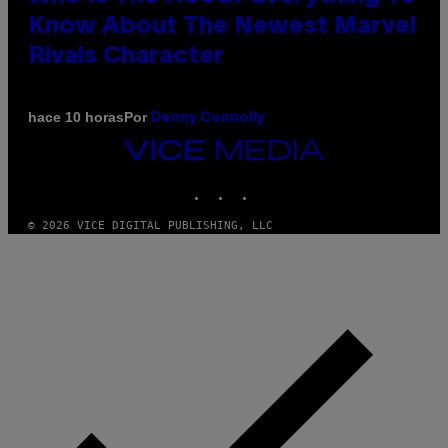
Know About The Newest Marvel
Rivals Character
Por
hace 10 horas
Denny Connolly
VICE
MEDIA
INSTAGRAM
TIKTOK
YOUTUBE
© 2026 VICE DIGITAL PUBLISHING, LLC