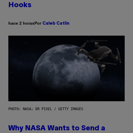
Hooks
Por
hace 2 horas
Caleb Catlin
PHOTO: NASA; DR PIXEL / GETTY IMAGES
Why NASA Wants to Send a