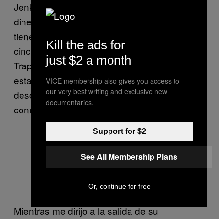
Jenkins y Smith están ganando suficiente
dinero para mantener a sus familias. (Jenkins
tiene un niño de seis meses, y Smith tiene
Kill the ads for
cinco hijos). En un futuro próximo,
just $2 a month
TrapKitchenLA espera abrir como restaurante
establecido para que sus clientes vayan y
VICE membership also gives you access to
our very best writing and exclusive new
descansen tranquilos mientras comen sus
documentaries.
conmovedores platillos.
Support for $2
Un poster adentro de la cocina de
See All Membership Plans
TrapKitchenLA. Foto por Javier
Cabral
Or, continue for free
Mientras me dirijo a la salida de su