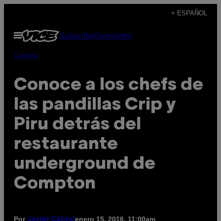
Saltar
+ ESPAÑOL
al
Abrir
Subscribe
Newsletter
contenido
Menú
Comida
Conoce a los chefs de
las pandillas Crip y
Piru detrás del
restaurante
underground de
Compton
Por
enero 15, 2016, 11:00am
Javier Cabral