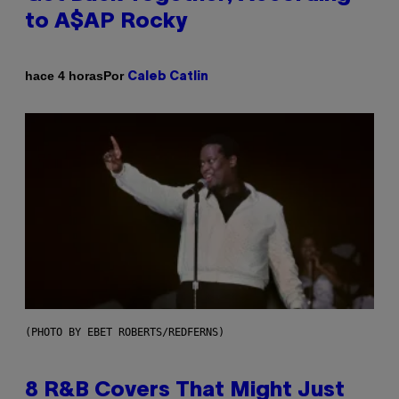
to A$AP Rocky
Por
hace 4 horas
Caleb Catlin
(PHOTO BY EBET ROBERTS/REDFERNS)
8 R&B Covers That Might Just