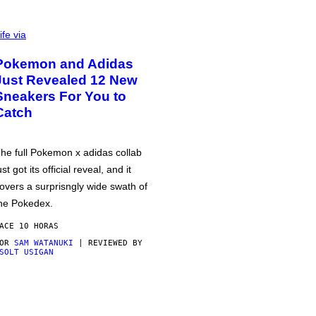
ife via
Pokemon and Adidas
Just Revealed 12 New
Sneakers For You to
Catch
he full Pokemon x adidas collab
ust got its official reveal, and it
overs a surprisngly wide swath of
he Pokedex.
ACE 10 HORAS
POR
SAM WATANUKI
| REVIEWED BY
SOLT USIGAN