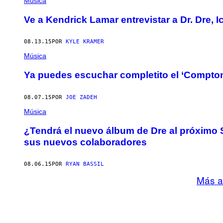
Música
Ve a Kendrick Lamar entrevistar a Dr. Dre, 
08.13.15
POR
KYLE KRAMER
Música
Ya puedes escuchar completito el ‘Compton
08.07.15
POR
JOE ZADEH
Música
¿Tendrá el nuevo álbum de Dre al próximo
sus nuevos colaboradores
08.06.15
POR
RYAN BASSIL
Más a