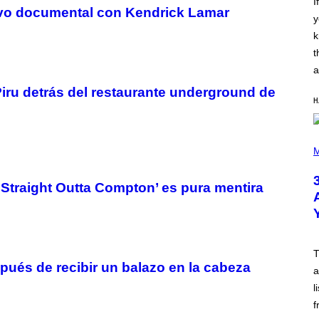
I
U
vo documental con Kendrick Lamar
y
T
S
k
O
N
t
/
a
R
E
Piru detrás del restaurante underground de
D
H
F
E
R
N
P
S
H
M
)
O
T
O
‘Straight Outta Compton’ es pura mentira
B
Y
N
I
E
L
T
S
ués de recibir un balazo en la cabeza
V
a
A
l
N
I
f
P