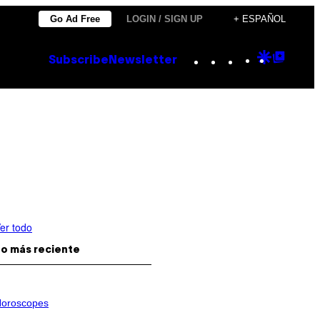
Go Ad Free
LOGIN / SIGN UP
+ ESPAÑOL
Instagram
TikTok
YouTube
Google
Goog
Subscribe
Newsletter
Discove
Top
Posts
er todo
o más reciente
oroscopes