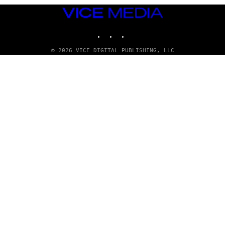
VICE
MEDIA
INSTAGRAM
TIKTOK
YOUTUBE
© 2026 VICE DIGITAL PUBLISHING, LLC