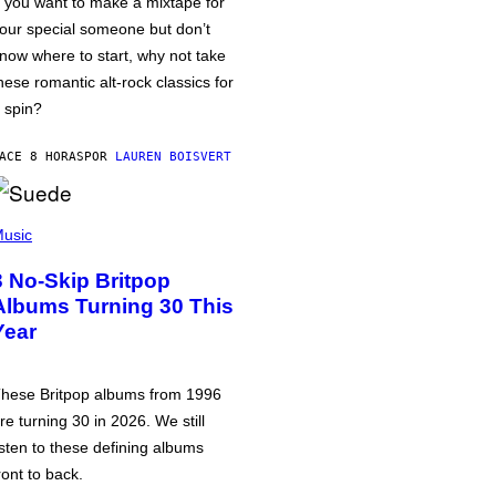
f you want to make a mixtape for
our special someone but don’t
now where to start, why not take
hese romantic alt-rock classics for
 spin?
ACE 8 HORAS
POR
LAUREN BOISVERT
usic
3 No-Skip Britpop
Albums Turning 30 This
Year
hese Britpop albums from 1996
re turning 30 in 2026. We still
isten to these defining albums
ront to back.