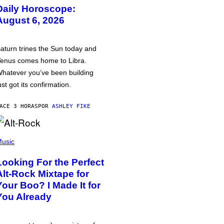
Daily Horoscope:
August 6, 2026
aturn trines the Sun today and
enus comes home to Libra.
hatever you’ve been building
ust got its confirmation.
ACE 3 HORAS
POR
ASHLEY FIKE
usic
Looking For the Perfect
Alt-Rock Mixtape for
Your Boo? I Made It for
You Already