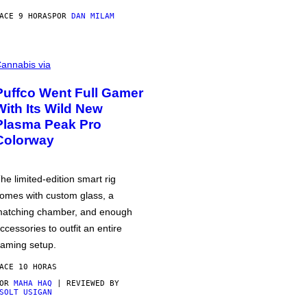
ACE 9 HORAS
POR
DAN MILAM
annabis via
Puffco Went Full Gamer
With Its Wild New
Plasma Peak Pro
Colorway
he limited-edition smart rig
omes with custom glass, a
atching chamber, and enough
ccessories to outfit an entire
aming setup.
ACE 10 HORAS
POR
MAHA HAQ
| REVIEWED BY
SOLT USIGAN