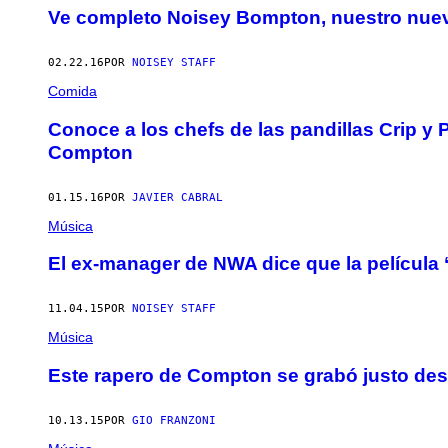
Ve completo Noisey Bompton, nuestro nue
02.22.16
POR
NOISEY STAFF
Comida
Conoce a los chefs de las pandillas Crip y 
Compton
01.15.16
POR
JAVIER CABRAL
Música
El ex-manager de NWA dice que la película 
11.04.15
POR
NOISEY STAFF
Música
Este rapero de Compton se grabó justo desp
10.13.15
POR
GIO FRANZONI