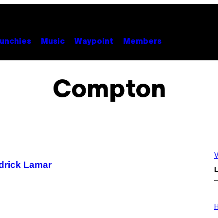
unchies
Music
Waypoint
Members
Compton
V
ndrick Lamar
L
I
L
H
L