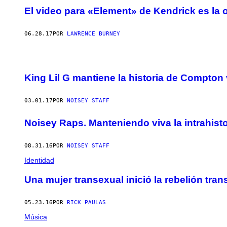
El video para «Element» de Kendrick es la 
06.28.17
POR
LAWRENCE BURNEY
King Lil G mantiene la historia de Compton 
03.01.17
POR
NOISEY STAFF
Noisey Raps. Manteniendo viva la intrahisto
08.31.16
POR
NOISEY STAFF
Identidad
Una mujer transexual inició la rebelión tr
05.23.16
POR
RICK PAULAS
Música