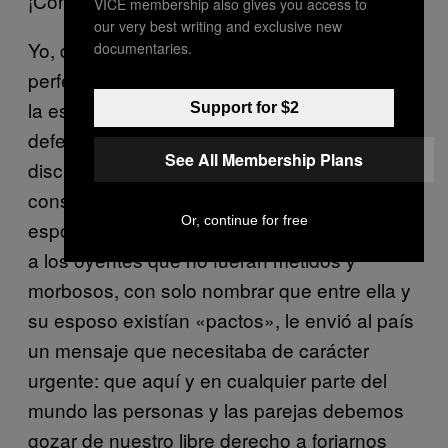
¡Con sentimiento, para el compadre Alejo!
VICE membership also gives you access to
our very best writing and exclusive new
Yo, desde mi experiencia, comprendí
documentaries.
perfectamente lo que doña Marcela Pineda,
la esposa del exviceministro, intentaba
Support for $2
defender. Sin ser una abanderada del
See All Membership Plans
discurso del poliamor o las relaciones
consensuadas y aun pareciendo una típica
Or, continue for free
esposa tradicional, sin pedirle a los medios y
a los oyentes que no fueran metidos y
morbosos, con solo nombrar que entre ella y
su esposo existían «pactos», le envió al país
un mensaje que necesitaba de carácter
urgente: que aquí y en cualquier parte del
mundo las personas y las parejas debemos
gozar de nuestro libre derecho a forjarnos