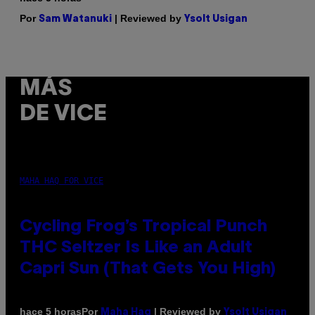
Por
| Reviewed by
Sam Watanuki
Ysolt Usigan
MÁS
DE VICE
MAHA HAQ FOR VICE
Cycling Frog’s Tropical Punch
THC Seltzer Is Like an Adult
Capri Sun (That Gets You High)
Por
| Reviewed by
hace 5 horas
Maha Haq
Ysolt Usigan