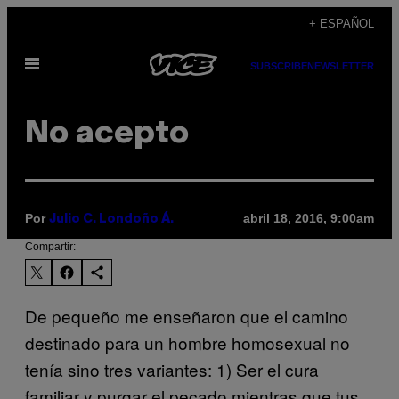
Saltar
+ ESPAÑOL
al
Abrir
contenido
SUBSCRIBE
NEWSLETTER
Menú
No acepto
Por
abril 18, 2016, 9:00am
Julio C. Londoño Á.
Compartir:
De pequeño me enseñaron que el camino
destinado para un hombre homosexual no
tenía sino tres variantes: 1) Ser el cura
familiar y purgar el pecado mientras que tus