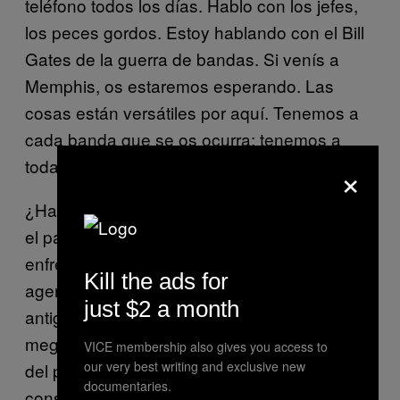
teléfono todos los días. Hablo con los jefes,
los peces gordos. Estoy hablando con el Bill
Gates de la guerra de bandas. Si venís a
Memphis, os estaremos esperando. Las
cosas están versátiles por aquí. Tenemos a
cada banda que se os ocurra; tenemos a
toda la puta pandilla. Traed vuestros culos”.
×
¿Había la decisión del concejo de rebautizar
el parque incitado un potencial
enfrentamiento entre el que muchas
Kill the ads for
agencias policiales califican como el más
just $2 a month
antiguo grupo terrorista de América, y una
mega-alianza de las bandas más violentas
VICE membership also gives you access to
our very best writing and exclusive new
del país? ¿O estaba tratando el Klan de
documentaries.
conservar algo de relevancia en una era en