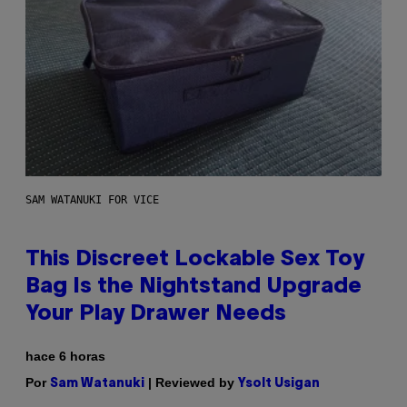
SAM WATANUKI FOR VICE
This Discreet Lockable Sex Toy
Bag Is the Nightstand Upgrade
Your Play Drawer Needs
hace 6 horas
Por
| Reviewed by
Sam Watanuki
Ysolt Usigan