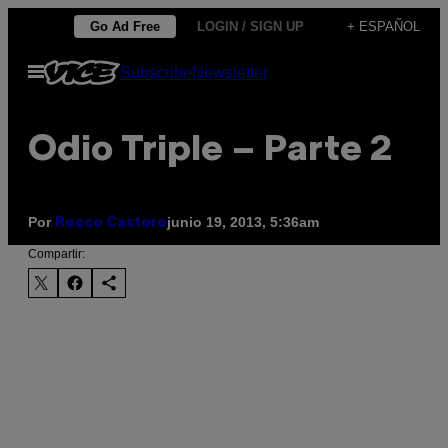
Saltar
Go Ad Free
LOGIN / SIGN UP
+ ESPAÑOL
al
Abrir
Subscribe
Newsletter
contenido
Menú
Odio Triple – Parte 2
Por
junio 19, 2013, 5:36am
Rocco Castoro
Compartir: