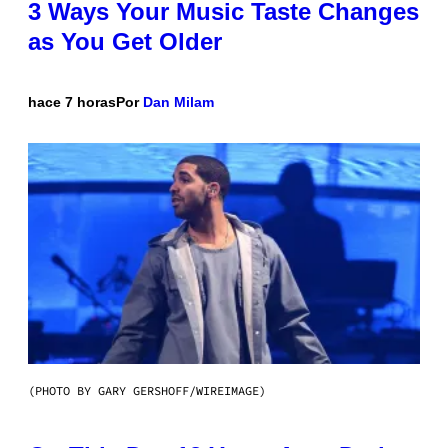
3 Ways Your Music Taste Changes
as You Get Older
hace 7 horas
Por
Dan Milam
(PHOTO BY GARY GERSHOFF/WIREIMAGE)