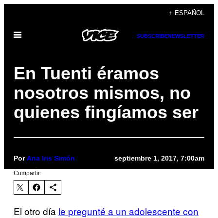
Saltar
+ ESPAÑOL
al
Abrir
contenido
SUBSCRIBE
NEWSLETTER
Menú
En Tuenti éramos
nosotros mismos, no
quienes fingíamos ser
Por
Ana Iris Simón
septiembre 1, 2017, 7:00am
Compartir:
El otro día
le pregunté a un adolescente con