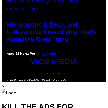
(PHOTO VIA T-MOBILE)
Monoculture is Dead, and
Lollapalooza Proved Why That’s
Actually a Great Thing
hace 11 horas
Por
Caleb Catlin
VICE
MEDIA
INSTAGRAM
TIKTOK
YOUTUBE
© 2026 VICE DIGITAL PUBLISHING, LLC
×
KILL THE ADS FOR