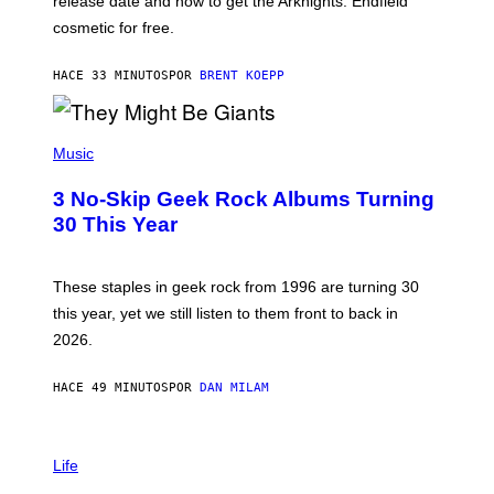
release date and how to get the Arknights: Endfield
E
P
cosmetic for free.
I
C
G
HACE 33 MINUTOS
POR
BRENT KOEPP
A
M
E
P
S
H
Music
O
T
3 No-Skip Geek Rock Albums Turning
O
B
30 This Year
Y
B
O
B
These staples in geek rock from 1996 are turning 30
B
this year, yet we still listen to them front to back in
E
R
2026.
G
/
G
HACE 49 MINUTOS
POR
DAN MILAM
E
T
T
I
Y
M
Life
I
A
M