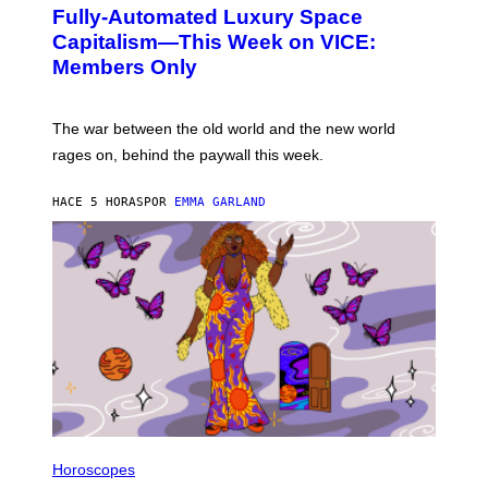
G
A
Fully-Automated Luxury Space
E
G
:
E
Capitalism—This Week on VICE:
N
S
Members Only
I
C
K
D
The war between the old world and the new world
O
V
rages on, behind the paywall this week.
E
HACE 5 HORAS
POR
EMMA GARLAND
I
L
Horoscopes
L