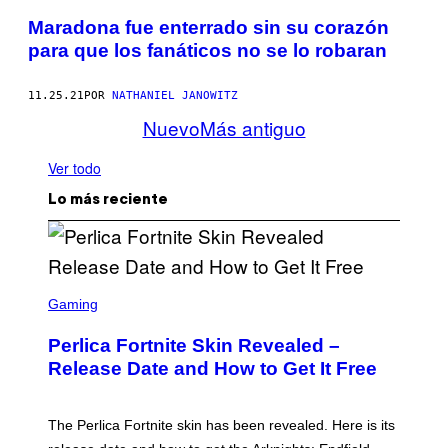
Maradona fue enterrado sin su corazón
para que los fanáticos no se lo robaran
11.25.21
POR
NATHANIEL JANOWITZ
Nuevo
Más antiguo
Ver todo
Lo más reciente
S
C
Gaming
R
E
Perlica Fortnite Skin Revealed –
E
N
Release Date and How to Get It Free
S
H
O
T
The Perlica Fortnite skin has been revealed. Here is its
: