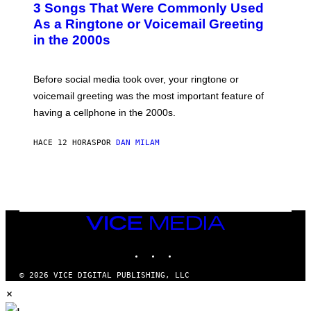
3 Songs That Were Commonly Used
O
B
As a Ringtone or Voicemail Greeting
Y
in the 2000s
G
R
E
G
Before social media took over, your ringtone or
O
R
voicemail greeting was the most important feature of
Y
having a cellphone in the 2000s.
B
O
J
HACE 12 HORAS
POR
DAN MILAM
O
R
Q
U
E
Z
/
G
VICE
E
MEDIA
T
INSTAGRAM
TIKTOK
YOUTUBE
T
Y
I
© 2026 VICE DIGITAL PUBLISHING, LLC
M
×
A
G