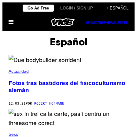
Saltar
Go Ad Free
LOGIN / SIGN UP
+ ESPAÑOL
al
Abrir
contenido
SUBSCRIBE
NEWSLETTER
Menú
Español
Actualidad
Fotos tras bastidores del fisicoculturismo
alemán
12.03.21
POR
ROBERT HOFMANN
Sexo