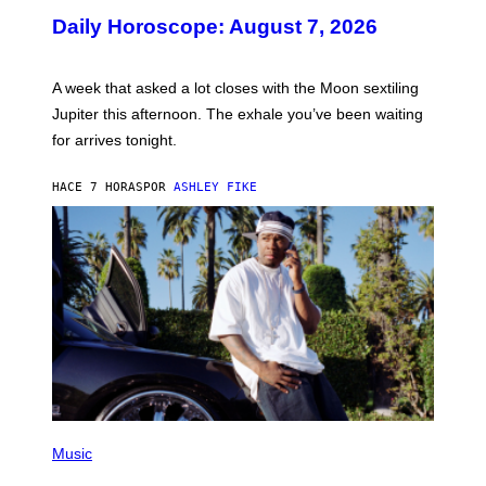
U
Daily Horoscope: August 7, 2026
S
T
R
A
A week that asked a lot closes with the Moon sextiling
T
I
Jupiter this afternoon. The exhale you’ve been waiting
O
for arrives tonight.
N
B
Y
HACE 7 HORAS
POR
ASHLEY FIKE
R
E
E
S
A
.
P
H
Music
O
T