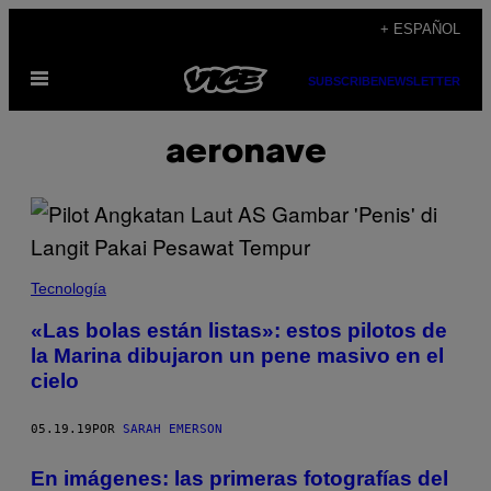
Saltar
+ ESPAÑOL
al
Abrir
contenido
SUBSCRIBE
NEWSLETTER
Menú
aeronave
Tecnología
«Las bolas están listas»: estos pilotos de
la Marina dibujaron un pene masivo en el
cielo
05.19.19
POR
SARAH EMERSON
En imágenes: las primeras fotografías del