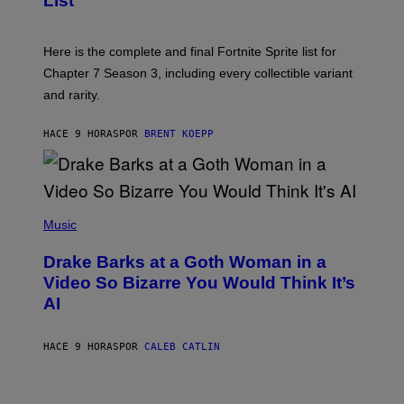
List
H
E
O
T
T
T
:
Here is the complete and final Fortnite Sprite list for
Y
E
I
P
Chapter 7 Season 3, including every collectible variant
M
I
A
and rarity.
C
G
G
E
A
S
HACE 9 HORAS
POR
BRENT KOEPP
M
F
E
O
S
R
L
I
(
V
P
Music
E
H
N
O
A
Drake Barks at a Goth Woman in a
T
T
O
Video So Bizarre You Would Think It’s
I
B
O
AI
Y
N
J
)
O
S
HACE 9 HORAS
POR
CALEB CATLIN
E
B
R
E