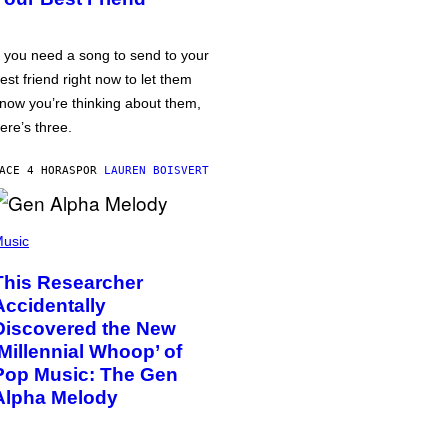
f you need a song to send to your
est friend right now to let them
now you’re thinking about them,
ere’s three.
ACE 4 HORAS
POR
LAUREN BOISVERT
usic
This Researcher
Accidentally
Discovered the New
‘Millennial Whoop’ of
Pop Music: The Gen
Alpha Melody