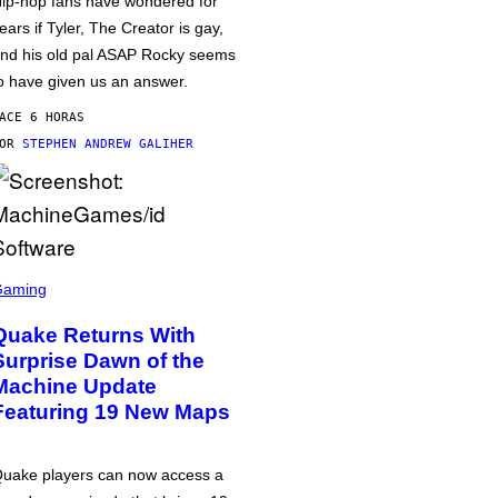
ip-hop fans have wondered for
ears if Tyler, The Creator is gay,
nd his old pal ASAP Rocky seems
o have given us an answer.
ACE 6 HORAS
POR
STEPHEN ANDREW GALIHER
Gaming
Quake Returns With
Surprise Dawn of the
Machine Update
Featuring 19 New Maps
uake players can now access a