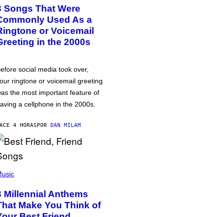
3 Songs That Were
Commonly Used As a
Ringtone or Voicemail
Greeting in the 2000s
efore social media took over,
our ringtone or voicemail greeting
as the most important feature of
aving a cellphone in the 2000s.
ACE 4 HORAS
POR
DAN MILAM
usic
3 Millennial Anthems
That Make You Think of
Your Best Friend