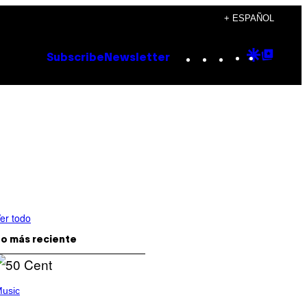
+ ESPAÑOL
Instagram
TikTok
YouTube
Google
Goog
Subscribe
Newsletter
Discove
Top
Posts
er todo
o más reciente
usic