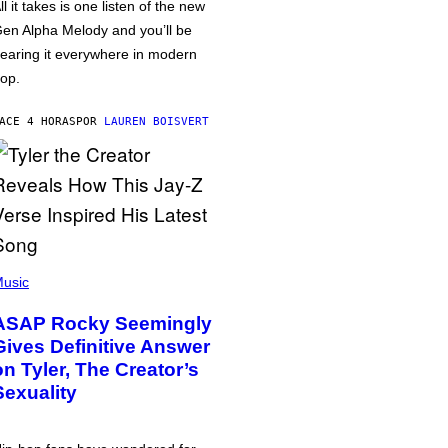
ll it takes is one listen of the new
en Alpha Melody and you’ll be
earing it everywhere in modern
op.
ACE 4 HORAS
POR
LAUREN BOISVERT
usic
ASAP Rocky Seemingly
Gives Definitive Answer
on Tyler, The Creator’s
Sexuality