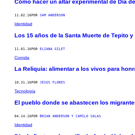
Cómo hacer un altar experimental de Día de 
11.02.16
POR
SAM ANDERSON
Identidad
Los 15 años de la Santa Muerte de Tepito y 
11.01.16
POR
ELIANA GILET
Comida
La Reliquia: alimentar a los vivos para honr
10.31.16
POR
JESÚS FLORES
Tecnología
El pueblo donde se abastecen los migrante
04.14.16
POR
BRIAN ANDERSON Y CAMILO SALAS
Identidad