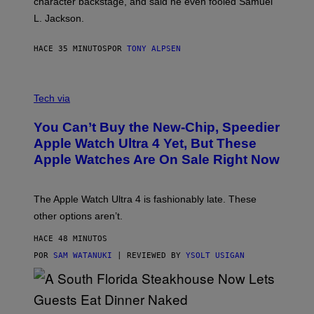
character backstage, and said he even fooled Samuel
L. Jackson.
HACE 35 MINUTOS
POR
TONY ALPSEN
A
N
Tech via
O
L
You Can’t Buy the New-Chip, Speedier
D
E
Apple Watch Ultra 4 Yet, But These
R
Apple Watches Are On Sale Right Now
M
O
D
E
The Apple Watch Ultra 4 is fashionably late. These
L
,
other options aren’t.
N
O
HACE 48 MINUTOS
T
T
POR
SAM WATANUKI
| REVIEWED BY
YSOLT USIGAN
H
E
A
P
P