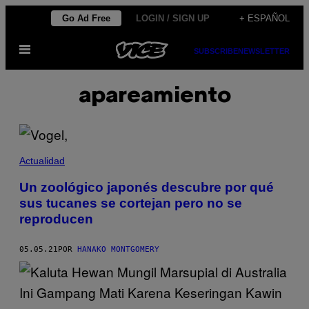
Saltar
Go Ad Free
LOGIN / SIGN UP
+ ESPAÑOL
al
Abrir
contenido
SUBSCRIBE
NEWSLETTER
Menú
apareamiento
Actualidad
Un zoológico japonés descubre por qué
sus tucanes se cortejan pero no se
reproducen
05.05.21
POR
HANAKO MONTGOMERY