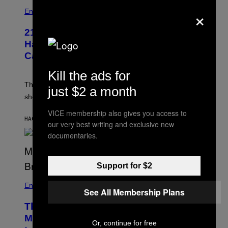
×
Entertainment
21 Years Ago, A Barbie Movie Gave
Harvey Weinstein a Deeply Awkward
Cameo
Kill the ads for
The producer of ‘My Scene Goes Hollywood’ later said
just $2 a month
she was “mortified” that Weinstein appeared in the film.
VICE membership also gives you access to
HACE 28 MINUTOS
POR
TONY ALPSEN
our very best writing and exclusive new
documentaries.
Support for $2
Entertainment
See All Membership Plans
The Sharon Osbourne and Piers
Morgan Fight That Jerry Springer Had
Or, continue for free