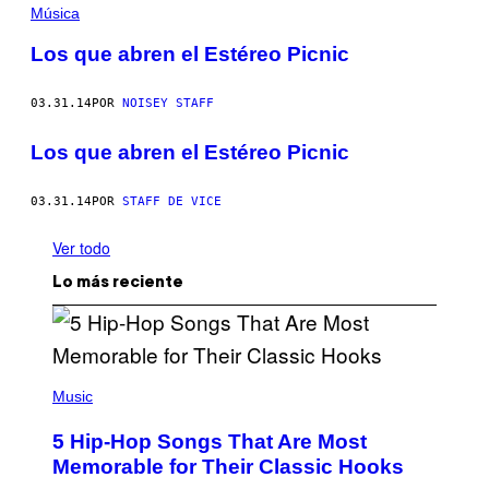
Música
Los que abren el Estéreo Picnic
03.31.14
POR
NOISEY STAFF
Los que abren el Estéreo Picnic
03.31.14
POR
STAFF DE VICE
Ver todo
Lo más reciente
(
P
Music
H
O
5 Hip-Hop Songs That Are Most
T
O
Memorable for Their Classic Hooks
B