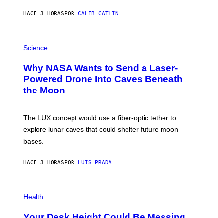
Y
S
HACE 3 HORAS
POR
CALEB CATLIN
T
E
V
E
P
G
H
Science
R
O
A
T
Why NASA Wants to Send a Laser-
N
O
I
:
Powered Drone Into Caves Beneath
T
N
the Moon
Z
A
/
S
W
A
I
;
The LUX concept would use a fiber-optic tether to
R
D
E
R
explore lunar caves that could shelter future moon
I
P
M
bases.
I
A
X
G
E
E
HACE 3 HORAS
POR
LUIS PRADA
L
)
/
G
E
P
T
H
Health
T
O
Y
T
I
Your Desk Height Could Be Messing
O