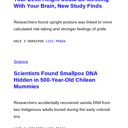
M
:
With Your Brain, New Study Finds
A
B
G
A
E
T
S
U
Researchers found upright posture was linked to more
H
calculated risk-taking and stronger feelings of pride.
A
N
T
HACE 3 HORAS
POR
LUIS PRADA
O
K
E
R
A
/
M
Science
G
U
E
C
Scientists Found Smallpox DNA
T
H
T
,
Hidden in 500-Year-Old Chilean
Y
M
I
Mummies
U
M
C
A
H
G
O
Researchers accidentally recovered variola DNA from
E
L
S
D
two Indigenous adults buried during the early colonial
E
era.
R
C
H