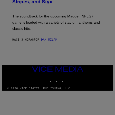
Stripes, and Styx
N
I
C
K
The soundtrack for the upcoming Madden NFL 27
L
A
game is loaded with a variety of stadium anthems and
H
classic hits.
A
M
/
HACE 3 HORAS
POR
DAN MILAM
G
E
T
T
Y
I
M
A
VICE
G
MEDIA
E
INSTAGRAM
TIKTOK
YOUTUBE
S
© 2026 VICE DIGITAL PUBLISHING, LLC