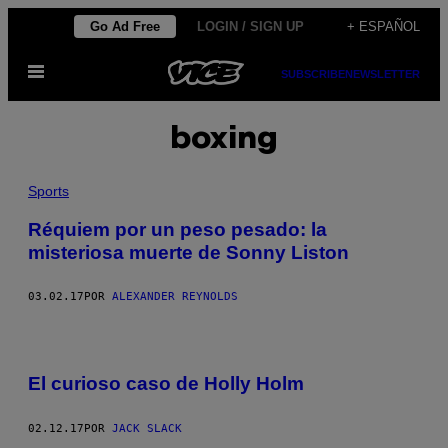
Saltar
Go Ad Free
LOGIN / SIGN UP
+ ESPAÑOL
al
Abrir
contenido
SUBSCRIBE
NEWSLETTER
Menú
boxing
Sports
Réquiem por un peso pesado: la
misteriosa muerte de Sonny Liston
03.02.17
POR
ALEXANDER REYNOLDS
El curioso caso de Holly Holm
02.12.17
POR
JACK SLACK