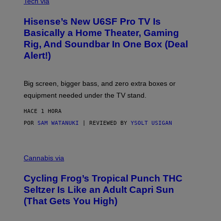
I
Tech via
S
A
/
H
I
Hisense’s New U6SF Pro TV Is
I
D
S
Basically a Home Theater, Gaming
S
E
O
Rig, And Soundbar In One Box (Deal
N
F
S
Alert!)
T
E
W
A
R
Big screen, bigger bass, and zero extra boxes or
E
equipment needed under the TV stand.
HACE 1 HORA
POR
SAM WATANUKI
| REVIEWED BY
YSOLT USIGAN
M
A
Cannabis via
H
A
Cycling Frog’s Tropical Punch THC
H
A
Seltzer Is Like an Adult Capri Sun
Q
(That Gets You High)
F
O
R