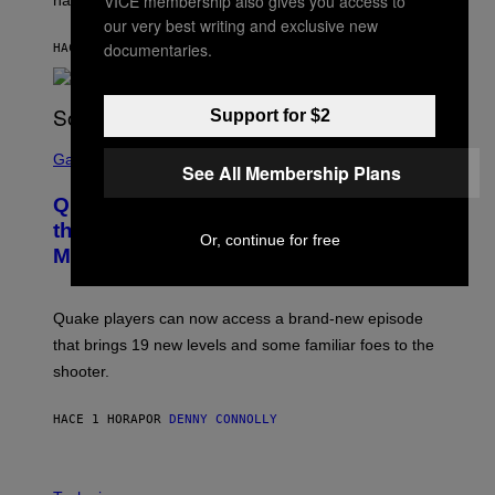
VICE membership also gives you access to
have given us an answer.
C
H
our very best writing and exclusive new
I
documentaries.
HACE 1 HORA
POR
STEPHEN ANDREW GALIHER
P
P
E
R
Support for $2
/
G
S
E
C
Gaming
T
See All Membership Plans
R
T
E
Y
Quake Returns With Surprise Dawn of
E
I
N
the Machine Update Featuring 19 New
M
Or, continue for free
S
A
Maps
H
G
O
E
T
S
:
Quake players can now access a brand-new episode
M
A
that brings 19 new levels and some familiar foes to the
C
shooter.
H
I
N
HACE 1 HORA
POR
DENNY CONNOLLY
E
G
A
M
V
E