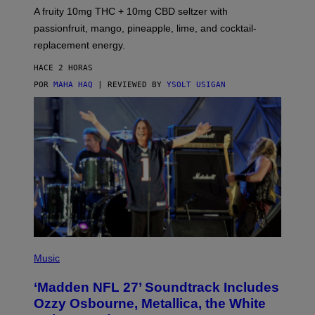
V
A fruity 10mg THC + 10mg CBD seltzer with
I
C
passionfruit, mango, pineapple, lime, and cocktail-
E
replacement energy.
HACE 2 HORAS
POR
MAHA HAQ
| REVIEWED BY
YSOLT USIGAN
P
H
Music
O
T
‘Madden NFL 27’ Soundtrack Includes
O
B
Ozzy Osbourne, Metallica, the White
Y