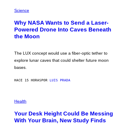
V
E
P
G
H
Science
R
O
A
T
Why NASA Wants to Send a Laser-
N
O
I
:
Powered Drone Into Caves Beneath
T
N
the Moon
Z
A
/
S
W
A
I
;
The LUX concept would use a fiber-optic tether to
R
D
E
R
explore lunar caves that could shelter future moon
I
P
M
bases.
I
A
X
G
E
E
HACE 15 HORAS
POR
LUIS PRADA
L
)
/
G
E
P
T
H
Health
T
O
Y
T
I
Your Desk Height Could Be Messing
O
M
:
With Your Brain, New Study Finds
A
B
G
A
E
T