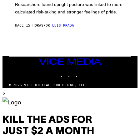
S
U
Researchers found upright posture was linked to more
H
calculated risk-taking and stronger feelings of pride.
A
N
T
HACE 15 HORAS
POR
LUIS PRADA
O
K
E
R
/
G
E
T
VICE
T
MEDIA
Y
INSTAGRAM
TIKTOK
YOUTUBE
I
M
A
© 2026 VICE DIGITAL PUBLISHING, LLC
G
×
E
S
KILL THE ADS FOR
JUST $2 A MONTH