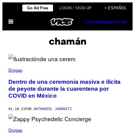
Saltar
Go Ad Free
LOGIN / SIGN UP
+ ESPAÑOL
al
Abrir
contenido
SUBSCRIBE
NEWSLETTER
Menú
chamán
Drogas
Dentro de una ceremonia masiva e ilícita
de peyote durante la cuarentena por
COVID en México
01.18.21
POR
NATHANIEL JANOWITZ
Drogas