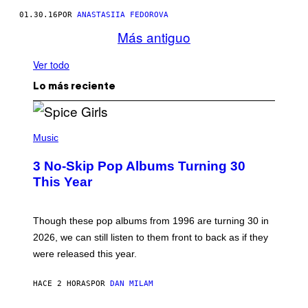
01.30.16
POR
ANASTASIIA FEDOROVA
Más antiguo
Ver todo
Lo más reciente
P
H
Music
O
T
3 No-Skip Pop Albums Turning 30
O
B
This Year
Y
T
I
M
Though these pop albums from 1996 are turning 30 in
R
2026, we can still listen to them front to back as if they
O
N
were released this year.
E
Y
/
HACE 2 HORAS
POR
DAN MILAM
G
E