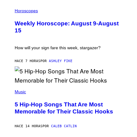
T
I
T
L
Horoscopes
Y
L
I
U
M
Weekly Horoscope: August 9-August
S
A
T
G
15
R
E
A
S
T
I
How will your sign fare this week, stargazer?
O
N
B
HACE 7 HORAS
POR
ASHLEY FIKE
Y
R
E
E
S
(
A
P
Music
H
O
5 Hip-Hop Songs That Are Most
T
O
Memorable for Their Classic Hooks
B
Y
S
HACE 14 HORAS
POR
CALEB CATLIN
T
E