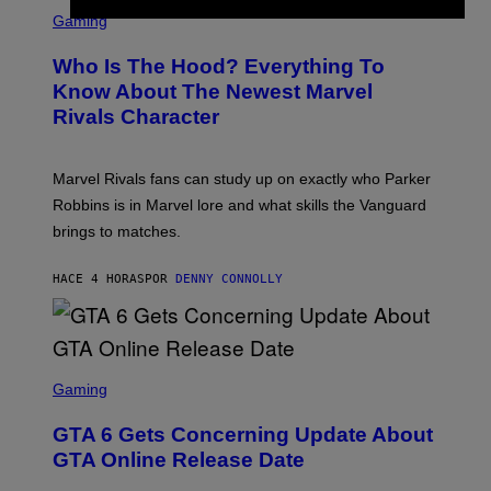
S
B
O
C
Gaming
O
B
R
C
A
E
Z
N
Who Is The Hood? Everything To
E
A
K
N
Know About The Newest Marvel
R
/
S
S
N
Rivals Character
H
K
B
O
I
C
T
/
U
:
G
N
Marvel Rivals fans can study up on exactly who Parker
N
E
I
E
T
Robbins is in Marvel lore and what skills the Vanguard
V
T
T
E
brings to matches.
E
Y
R
A
I
S
S
M
A
HACE 4 HORAS
POR
DENNY CONNOLLY
E
A
L
G
V
E
I
S
A
F
G
O
S
E
R
C
Gaming
T
V
R
T
E
E
Y
GTA 6 Gets Concerning Update About
V
E
I
O
N
M
GTA Online Release Date
)
S
A
H
G