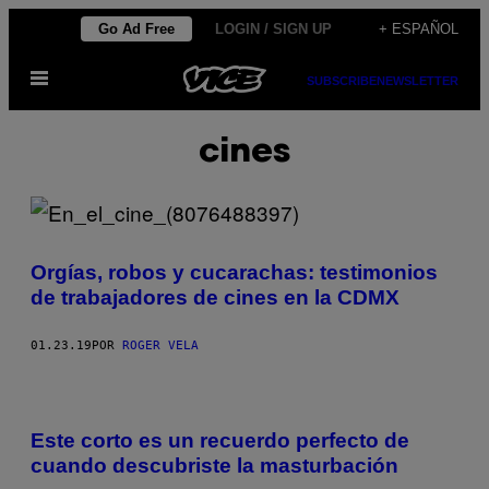
Saltar
Go Ad Free
LOGIN / SIGN UP
+ ESPAÑOL
al
Abrir
contenido
SUBSCRIBE
NEWSLETTER
Menú
cines
Orgías, robos y cucarachas: testimonios
de trabajadores de cines en la CDMX
01.23.19
POR
ROGER VELA
Este corto es un recuerdo perfecto de
cuando descubriste la masturbación