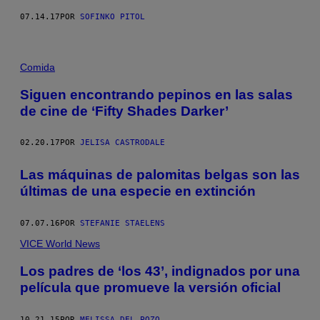
07.14.17
POR
SOFINKO PITOL
Comida
Siguen encontrando pepinos en las salas
de cine de ‘Fifty Shades Darker’
02.20.17
POR
JELISA CASTRODALE
Las máquinas de palomitas belgas son las
últimas de una especie en extinción
07.07.16
POR
STEFANIE STAELENS
VICE World News
Los padres de ‘los 43’, indignados por una
película que promueve la versión oficial
10.21.15
POR
MELISSA DEL POZO