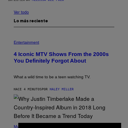
Ver todo
Lo más reciente
P
H
Entertainment
O
T
4 Iconic MTV Shows From the 2000s
O
:
You Definitely Forgot About
P
E
T
E
What a wild time to be a teen watching TV.
R
K
R
HACE 4 MINUTOS
POR
HALEY MILLER
A
M
E
R
/
G
E
(
T
P
Music
T