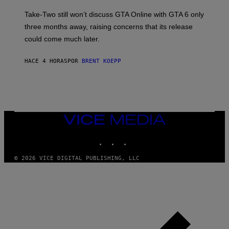
O
E
T
S
Take-Two still won’t discuss GTA Online with GTA 6 only
:
)
three months away, raising concerns that its release
R
O
could come much later.
C
K
S
HACE 4 HORAS
POR
BRENT KOEPP
T
A
R
G
A
M
E
VICE
S
MEDIA
INSTAGRAM
TIKTOK
YOUTUBE
© 2026 VICE DIGITAL PUBLISHING, LLC