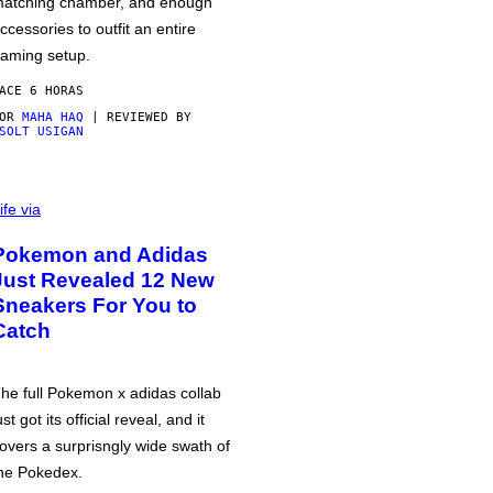
atching chamber, and enough
ccessories to outfit an entire
aming setup.
ACE 6 HORAS
POR
MAHA HAQ
| REVIEWED BY
SOLT USIGAN
ife via
Pokemon and Adidas
Just Revealed 12 New
Sneakers For You to
Catch
he full Pokemon x adidas collab
ust got its official reveal, and it
overs a surprisngly wide swath of
he Pokedex.