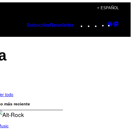
+ ESPAÑOL
Instagram
TikTok
YouTube
Google
Googl
Subscribe
Newsletter
Discover
Top
Posts
a
er todo
o más reciente
usic