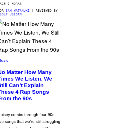
ACE 7 HORAS
POR
SAM WATANUKI
| REVIEWED BY
SOLT USIGAN
usic
No Matter How Many
Times We Listen, We
Still Can’t Explain
These 4 Rap Songs
From the 90s
oisey combs through four 90s
ap songs that we’re still struggling