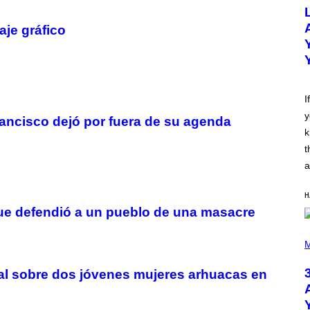
O
T
O
aje gráfico
B
Y
M
I
C
K
H
I
U
y
T
ancisco dejó por fuera de su agenda
S
k
O
N
t
/
a
R
E
D
H
F
 que defendió a un pueblo de una masacre
E
R
N
P
S
H
M
)
O
T
al sobre dos jóvenes mujeres arhuacas en
O
B
Y
N