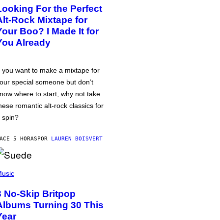
Looking For the Perfect
Alt-Rock Mixtape for
Your Boo? I Made It for
You Already
f you want to make a mixtape for
our special someone but don’t
now where to start, why not take
hese romantic alt-rock classics for
 spin?
ACE 5 HORAS
POR
LAUREN BOISVERT
usic
3 No-Skip Britpop
Albums Turning 30 This
Year