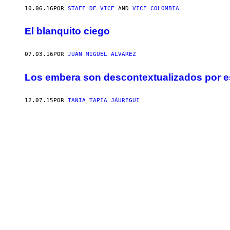
10.06.16
POR
STAFF DE VICE
AND
VICE COLOMBIA
El blanquito ciego
07.03.16
POR
JUAN MIGUEL ÁLVAREZ
Los embera son descontextualizados por est
12.07.15
POR
TANIA TAPIA JÁUREGUI