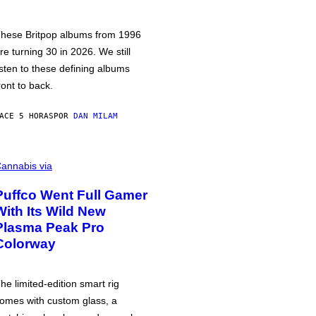
hese Britpop albums from 1996
re turning 30 in 2026. We still
isten to these defining albums
ront to back.
ACE 5 HORAS
POR
DAN MILAM
annabis via
Puffco Went Full Gamer
With Its Wild New
Plasma Peak Pro
Colorway
he limited-edition smart rig
omes with custom glass, a