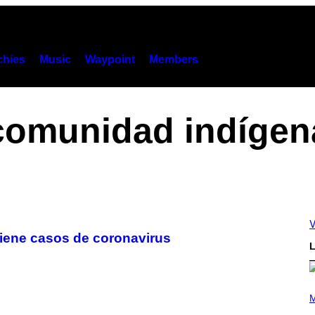
hies
Music
Waypoint
Members
comunidad indígen
V
iene casos de coronavirus
L
(
P
M
H