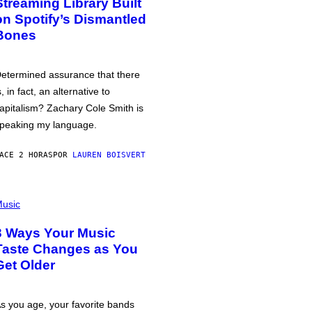
Streaming Library Built
on Spotify’s Dismantled
Bones
etermined assurance that there
s, in fact, an alternative to
apitalism? Zachary Cole Smith is
peaking my language.
ACE 2 HORAS
POR
LAUREN BOISVERT
usic
3 Ways Your Music
Taste Changes as You
Get Older
s you age, your favorite bands