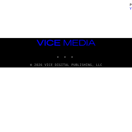
Y
VICE
MEDIA
INSTAGRAM
TIKTOK
YOUTUBE
© 2026 VICE DIGITAL PUBLISHING, LLC