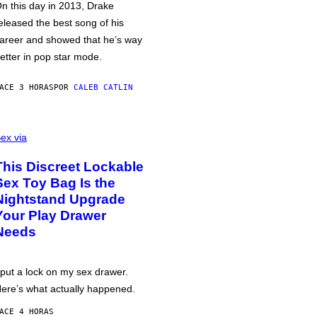
n this day in 2013, Drake
eleased the best song of his
areer and showed that he’s way
etter in pop star mode.
ACE 3 HORAS
POR
CALEB CATLIN
ex via
This Discreet Lockable
Sex Toy Bag Is the
Nightstand Upgrade
Your Play Drawer
Needs
 put a lock on my sex drawer.
ere’s what actually happened.
ACE 4 HORAS