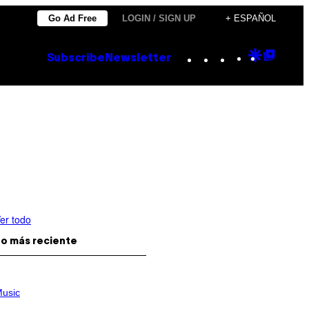
Go Ad Free
LOGIN / SIGN UP
+ ESPAÑOL
Instagram
TikTok
YouTube
Google
Goog
Subscribe
Newsletter
Discove
Top
Posts
er todo
o más reciente
usic