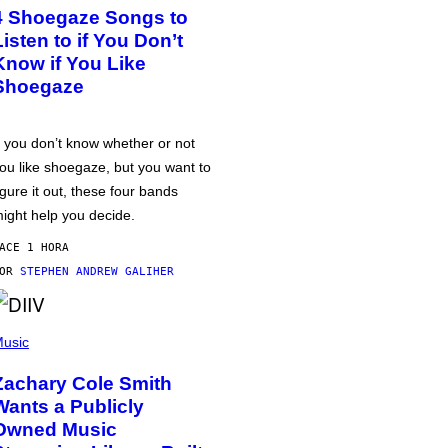
4 Shoegaze Songs to
Listen to if You Don’t
Know if You Like
Shoegaze
f you don’t know whether or not
ou like shoegaze, but you want to
igure it out, these four bands
ight help you decide.
ACE 1 HORA
POR
STEPHEN ANDREW GALIHER
usic
Zachary Cole Smith
Wants a Publicly
Owned Music