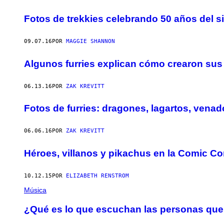
Fotos de trekkies celebrando 50 años del s
09.07.16
POR
MAGGIE SHANNON
Algunos furries explican cómo crearon sus 
06.13.16
POR
ZAK KREVITT
Fotos de furries: dragones, lagartos, venad
06.06.16
POR
ZAK KREVITT
Héroes, villanos y pikachus en la Comic C
10.12.15
POR
ELIZABETH RENSTROM
Música
¿Qué es lo que escuchan las personas que