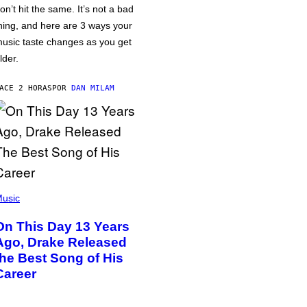
on’t hit the same. It’s not a bad
hing, and here are 3 ways your
usic taste changes as you get
lder.
ACE 2 HORAS
POR
DAN MILAM
usic
On This Day 13 Years
Ago, Drake Released
the Best Song of His
Career