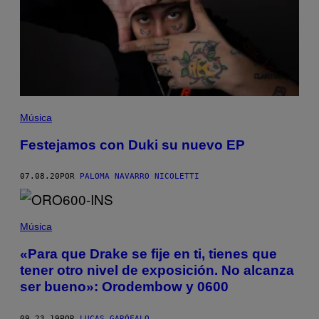
Música
Festejamos con Duki su nuevo EP
07.08.20
POR
PALOMA NAVARRO NICOLETTI
Música
«Para que Drake se fije en ti, tienes que
tener otro nivel de exposición. No alcanza
ser bueno»: Orodembow y 0600
09.23.19
POR
LUCAS GARÓFALO