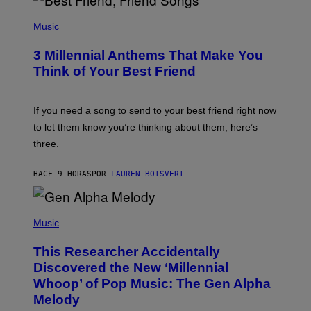
U
P
E
H
Music
Z
O
/
T
G
3 Millennial Anthems That Make You
O
E
B
Think of Your Best Friend
T
Y
T
K
Y
E
I
V
If you need a song to send to your best friend right now
M
I
A
to let them know you’re thinking about them, here’s
N
G
W
three.
E
I
S
N
T
HACE 9 HORAS
POR
LAUREN BOISVERT
E
R
/
(
G
P
Music
E
H
T
O
T
This Researcher Accidentally
T
Y
O
I
Discovered the New ‘Millennial
B
M
Whoop’ of Pop Music: The Gen Alpha
Y
A
T
G
Melody
A
E