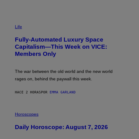
I
M
Life
A
G
Fully-Automated Luxury Space
E
:
Capitalism—This Week on VICE:
N
Members Only
I
C
K
D
The war between the old world and the new world
O
V
rages on, behind the paywall this week.
E
HACE 2 HORAS
POR
EMMA GARLAND
I
L
Horoscopes
L
U
Daily Horoscope: August 7, 2026
S
T
R