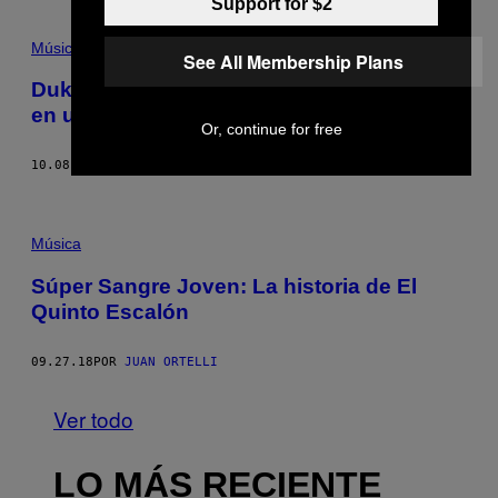
Support for $2
Música
See All Membership Plans
Duki no es ningún rookie: El trap tweenie
en un histórico sold out en Luna Park
Or, continue for free
10.08.18
POR
HERNÁN MULEIRO
Música
Súper Sangre Joven: La historia de El
Quinto Escalón
09.27.18
POR
JUAN ORTELLI
Ver todo
LO MÁS RECIENTE