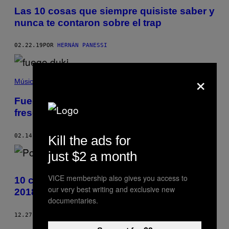
Las 10 cosas que siempre quisiste saber y
nunca te contaron sobre el trap
02.22.19
POR
HERNÁN PANESSI
×
Música
Fuego y Duki saben cómo mantenerse
frescos en su nuevo tema
02.14.19
POR
JUAN CARLOS RIOS
Kill the ads for
just $2 a month
VICE membership also gives you access to
10 costumbres argentinas que nos dejó el
our very best writing and exclusive new
2018
documentaries.
12.27.18
POR
JUAN RELMUCAO