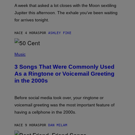
A
A week that asked a lot closes with the Moon sextiling
T
I
Jupiter this afternoon. The exhale you’ve been waiting
O
for arrives tonight.
N
B
Y
HACE 4 HORAS
POR
ASHLEY FIKE
R
E
E
S
P
A
H
Music
.
O
T
3 Songs That Were Commonly Used
O
B
As a Ringtone or Voicemail Greeting
Y
in the 2000s
G
R
E
G
Before social media took over, your ringtone or
O
R
voicemail greeting was the most important feature of
Y
having a cellphone in the 2000s.
B
O
J
HACE 9 HORAS
POR
DAN MILAM
O
R
Q