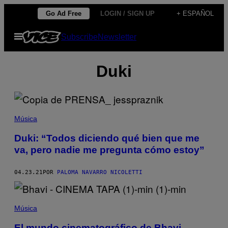
Saltar
Go Ad Free
LOGIN / SIGN UP
+ ESPAÑOL
al
Abrir
Subscribe
Newsletter
contenido
Menú
Duki
Música
Duki: “Todos diciendo qué bien que me
va, pero nadie me pregunta cómo estoy”
04.23.21
POR
PALOMA NAVARRO NICOLETTI
Música
El mundo cinematográfico de Bhavi