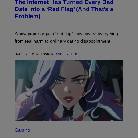
The Internet Has Turned Every Bad
Date into a ‘Red Flag’ (And That’s a
Problem)
A new paper argues “red flag” now covers everything
from real harm to ordinary dating disappointment.
HACE 21 MINUTOS
POR
ASHLEY FIKE
S
C
Gaming
R