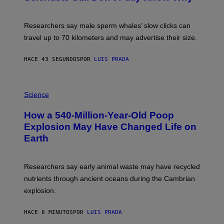
C
T
O
Researchers say male sperm whales’ slow clicks can
R
H
travel up to 70 kilometers and may advertise their size.
A
B
B
HACE 43 SEGUNDOS
POR
LUIS PRADA
I
C
K
P
V
H
Science
I
O
S
T
I
How a 540-Million-Year-Old Poop
O
O
:
N
Explosion May Have Changed Life on
D
S
Earth
B
/
E
S
N
C
I
I
Researchers say early animal waste may have recycled
T
E
O
N
nutrients through ancient oceans during the Cambrian
S
C
explosion.
T
E
O
P
C
H
HACE 6 MINUTOS
POR
LUIS PRADA
K
O
/
T