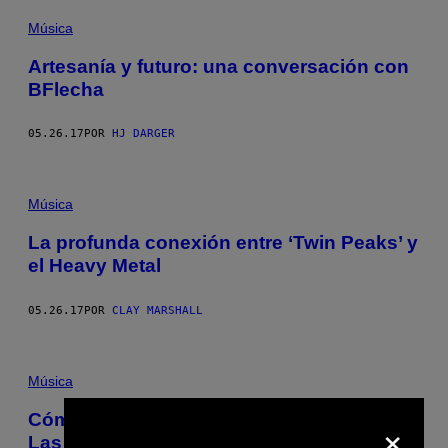
Música
Artesanía y futuro: una conversación con
BFlecha​
05.26.17
POR
HJ DARGER
Música
La profunda conexión entre ‘Twin Peaks’ y
el Heavy Metal
05.26.17
POR
CLAY MARSHALL
Música
×
Cómo Britney revivió las residencias en
Las Vegas