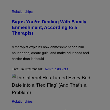
G
O
E
L
T
I
Relationships
T
B
Y
R
I
Signs You’re Dealing With Family
A
M
R
Enmeshment, According to a
A
Y
G
Therapist
/
E
G
S
E
T
A therapist explains how enmeshment can blur
T
Y
boundaries, create guilt, and make adulthood feel
I
M
harder than it should.
A
G
E
HACE 16 MINUTOS
POR
SAMMI CARAMELA
S
Relationships