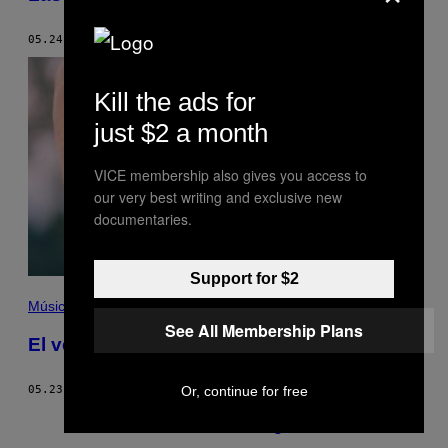
05.24.17
POR
LAUREN O'NEILL
Kill the ads for
just $2 a month
VICE membership also gives you access to
our very best writing and exclusive new
documentaries.
Support for $2
Música
See All Membership Plans
El verdadero Mac DeMarco
Or, continue for free
05.23.17
POR
JAMIE MILTON
Nuevo
Más antiguo