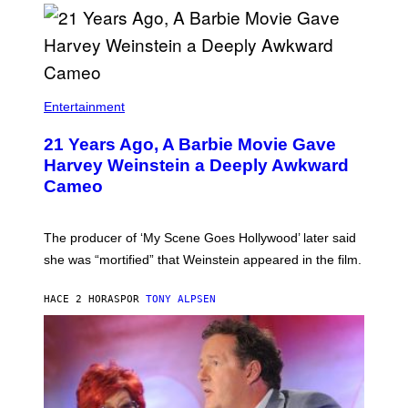
E
N
/
M
A
I
/
R
Entertainment
E
D
F
21 Years Ago, A Barbie Movie Gave
E
Harvey Weinstein a Deeply Awkward
R
N
Cameo
S
)
The producer of ‘My Scene Goes Hollywood’ later said
she was “mortified” that Weinstein appeared in the film.
HACE 2 HORAS
POR
TONY ALPSEN