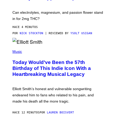
O
C
K
T
Can electrolytes, magnesium, and passion flower stand
O
in for 2mg THC?
N
F
O
HACE 4 MINUTOS
R
POR
NICK STOCKTON
| REVIEWED BY
YSOLT USIGAN
V
I
C
E
(
P
Music
H
O
Today Would’ve Been the 57th
T
O
Birthday of This Indie Icon With a
B
Heartbreaking Musical Legacy
Y
L
E
X
Elliott Smith’s honest and vulnerable songwriting
V
A
endeared him to fans who related to his pain, and
N
made his death all the more tragic.
R
O
S
HACE 12 MINUTOS
POR
LAUREN BOISVERT
S