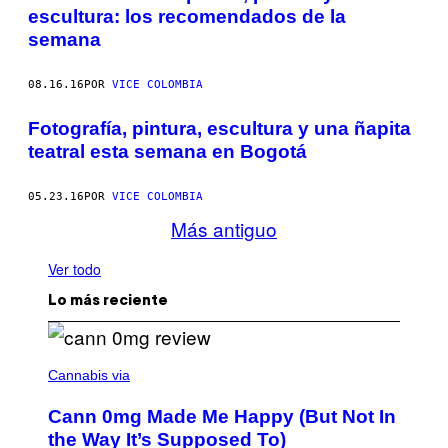
escultura: los recomendados de la
semana
08.16.16
POR
VICE COLOMBIA
Fotografía, pintura, escultura y una ñapita
teatral esta semana en Bogotá
05.23.16
POR
VICE COLOMBIA
Más antiguo
Ver todo
Lo más reciente
N
I
Cannabis via
C
K
Cann 0mg Made Me Happy (But Not In
S
T
the Way It’s Supposed To)