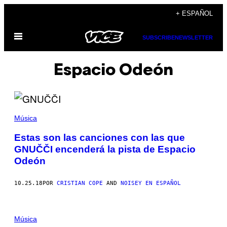
Saltar
+ ESPAÑOL
al
Abrir
contenido
SUBSCRIBE
NEWSLETTER
Menú
Espacio Odeón
Música
Estas son las canciones con las que
GNUČČI encenderá la pista de Espacio
Odeón
10.25.18
POR
CRISTIAN COPE
AND
NOISEY EN ESPAÑOL
Música