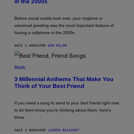
in the 2000s
G
R
E
G
Before social media took over, your ringtone or
O
R
voicemail greeting was the most important feature of
Y
having a cellphone in the 2000s.
B
O
J
HACE 2 HORAS
POR
DAN MILAM
O
R
Q
U
P
E
H
Music
Z
O
/
T
G
3 Millennial Anthems That Make You
O
E
B
Think of Your Best Friend
T
Y
T
K
Y
E
I
V
If you need a song to send to your best friend right now
M
I
A
to let them know you’re thinking about them, here’s
N
G
W
three.
E
I
S
N
T
HACE 2 HORAS
POR
LAUREN BOISVERT
E