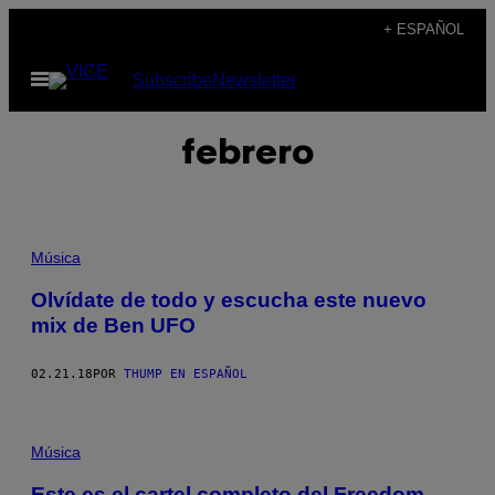
Saltar
+ ESPAÑOL
al
Abrir
Subscribe
Newsletter
contenido
Menú
febrero
Música
Olvídate de todo y escucha este nuevo
mix de Ben UFO
02.21.18
POR
THUMP EN ESPAÑOL
Música
Este es el cartel completo del Freedom