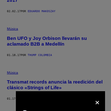
2017
02.02.17
POR
EDUARDO MAKOSZAY
Música
Ben UFO y Joy Orbison llevarán su
aclamado B2B a Medellín
01.18.17
POR
THUMP COLOMBIA
Música
​Transmat records anuncia la reedición del
clásico «Strings of Life»
×
01.17.17
POR
THUMP COLOMBIA
Más antiguo