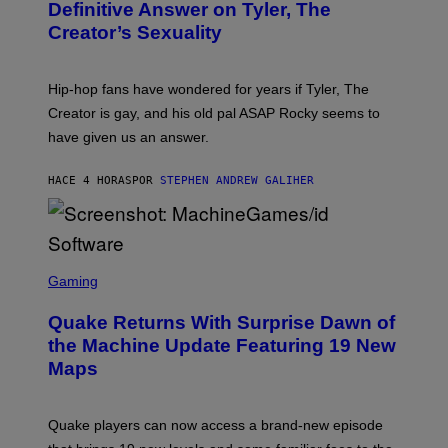
B
Definitive Answer on Tyler, The
E
Y
S
Creator’s Sexuality
M
)
O
N
I
Hip-hop fans have wondered for years if Tyler, The
C
A
Creator is gay, and his old pal ASAP Rocky seems to
S
have given us an answer.
C
H
I
HACE 4 HORAS
POR
STEPHEN ANDREW GALIHER
P
P
E
R
/
G
S
E
C
Gaming
T
R
T
E
Y
Quake Returns With Surprise Dawn of
E
I
N
the Machine Update Featuring 19 New
M
S
A
Maps
H
G
O
E
T
S
:
Quake players can now access a brand-new episode
M
A