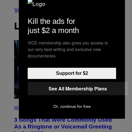
Ver todo
Kill the ads for
LO MÁS RECIENTE
just $2 a month
VICE membership also gives you access to
our very best writing and exclusive new
documentaries.
Support for $2
See All Membership Plans
P
Or, continue for free
H
Music
O
T
3 Songs That Were Commonly Used
O
B
As a Ringtone or Voicemail Greeting
Y