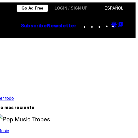
Go Ad Free
LOGIN / SIGN UP
+ ESPAÑOL
Instagram
TikTok
YouTube
Google
Goog
Subscribe
Newsletter
Discove
Top
Posts
er todo
o más reciente
usic