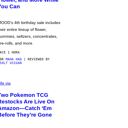
You Can
OOD’s 4th birthday sale includes
heir entire lineup of flower,
ummies, seltzers, concentrates,
re-rolls, and more.
ACE 1 HORA
POR
MAHA HAQ
| REVIEWED BY
SOLT USIGAN
ife via
Two Pokemon TCG
Restocks Are Live On
Amazon—Catch ‘Em
Before They’re Gone