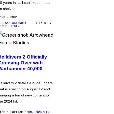
0 years in, still can’t keep these
n shelves.
ACE 1 HORA
POR
SAM WATANUKI
| REVIEWED BY
SOLT USIGAN
Helldivers 2 Officially
Crossing Over with
Warhammer 40,000
elldivers 2 details a huge update
hat is arriving on August 12 and
ringing a ton of new content to
he 2024 hit.
ACE 1 HORA
POR
DENNY CONNOLLY