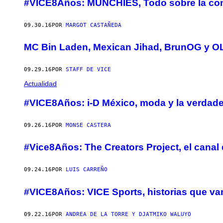
#VICE8Años: MUNCHIES, Todo sobre la comid
09.30.16
POR
MARGOT CASTAÑEDA
MC Bin Laden, Mexican Jihad, BrunOG y OL
09.29.16
POR
STAFF DE VICE
Actualidad
#VICE8Años: i-D México, moda y la verdadera
09.26.16
POR
MONSE CASTERA
#Vice8Años: The Creators Project, el canal d
09.24.16
POR
LUIS CARREÑO
#VICE8Años: VICE Sports, historias que van
09.22.16
POR
ANDREA DE LA TORRE Y DJATMIKO WALUYO