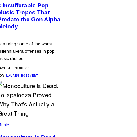
3 Insufferable Pop
Music Tropes That
Predate the Gen Alpha
Melody
eaturing some of the worst
illennial-era offenses in pop
usic clichés.
ACE 45 MINUTOS
POR
LAUREN BOISVERT
usic