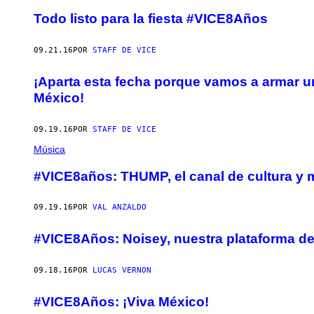
Todo listo para la fiesta #VICE8Años
09.21.16
POR
STAFF DE VICE
¡Aparta esta fecha porque vamos a armar u
México!
09.19.16
POR
STAFF DE VICE
Música
#VICE8años: THUMP, el canal de cultura y 
09.19.16
POR
VAL ANZALDO
#VICE8Años: Noisey, nuestra plataforma d
09.18.16
POR
LUCAS VERNON
#VICE8Años: ¡Viva México!