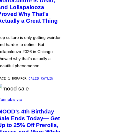
Monoculture is Dead,
and Lollapalooza
Proved Why That’s
Actually a Great Thing
op culture is only getting weirder
nd harder to define. But
ollapalooza 2026 in Chicago
howed why that’s actually a
eautiful phenomenon.
ACE 1 HORA
POR
CALEB CATLIN
annabis via
MOOD’s 4th Birthday
Sale Ends Today— Get
Up to 25% Off Prerolls,
Flower, and More While