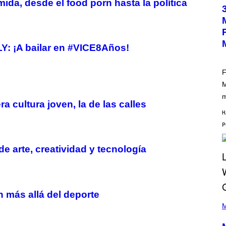
a, desde el food porn hasta la política
O
T
O
B
Y
M
Y: ¡A bailar en #VICE8Años!
A
R
C
B
F
R
M
O
U
m
S
 cultura joven, la de las calles
S
H
E
L
Y
/
R
e arte, creatividad y tecnología
E
D
F
E
R
N
 más allá del deporte
(
S
P
M
)
H
O