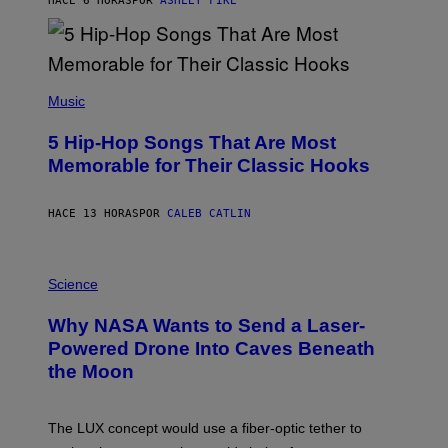
HACE 6 HORAS
POR
ASHLEY FIKE
Y
R
E
E
S
(
A
P
Music
H
O
5 Hip-Hop Songs That Are Most
T
O
Memorable for Their Classic Hooks
B
Y
S
HACE 13 HORAS
POR
CALEB CATLIN
T
E
V
E
P
G
H
Science
R
O
A
T
Why NASA Wants to Send a Laser-
N
O
I
:
Powered Drone Into Caves Beneath
T
N
the Moon
Z
A
/
S
W
A
I
;
The LUX concept would use a fiber-optic tether to
R
D
E
R