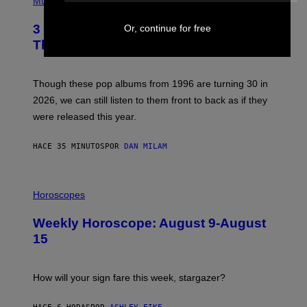
Music
O
T
3 No-Skip Pop Albums Turning 30
Or, continue for free
O
B
This Year
Y
T
I
M
Though these pop albums from 1996 are turning 30 in
R
2026, we can still listen to them front to back as if they
O
N
were released this year.
E
Y
/
HACE 35 MINUTOS
POR
DAN MILAM
G
E
T
I
T
L
Horoscopes
Y
L
I
U
M
Weekly Horoscope: August 9-August
S
A
T
G
15
R
E
A
S
T
I
How will your sign fare this week, stargazer?
O
N
B