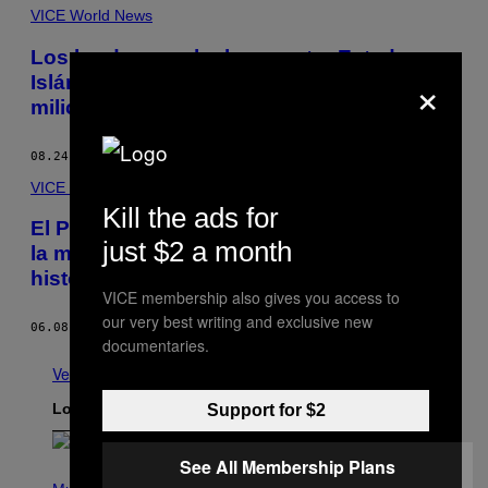
VICE World News
Los kurdos que luchan contra Estado
×
Islámico, en cólera por la muerte de una
miliciana
08.24.15
POR
XANTHE ACKERMAN
VICE World News
Kill the ads for
El Presidente turco Tayyip Erdogan pierde
just $2 a month
la mayoría absoluta en unas elecciones
históricas
VICE membership also gives you access to
our very best writing and exclusive new
06.08.15
POR
JOHN BECK
documentaries.
Ver todo
Lo más reciente
Support for $2
See All Membership Plans
P
H