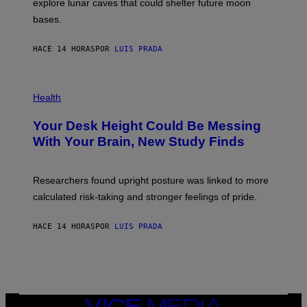
explore lunar caves that could shelter future moon
I
P
M
bases.
I
A
X
G
E
E
HACE 14 HORAS
POR
LUIS PRADA
L
)
/
G
E
P
T
H
Health
T
O
Y
T
I
Your Desk Height Could Be Messing
O
M
:
With Your Brain, New Study Finds
A
B
G
A
E
T
S
U
Researchers found upright posture was linked to more
H
calculated risk-taking and stronger feelings of pride.
A
N
T
HACE 14 HORAS
POR
LUIS PRADA
O
K
E
R
/
G
E
T
VICE