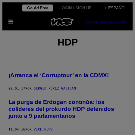
Saltar
Go Ad Free
LOGIN / SIGN UP
+ ESPAÑOL
al
Abrir
contenido
SUBSCRIBE
NEWSLETTER
Menú
HDP
¡Arranca el ‘Corruptour’ en la CDMX!
02.01.17
POR
SERGIO PÉREZ GAVILÁN
La purga de Erdogan continúa: los
colíderes del prokurdo HDP detenidos
junto a 9 parlamentarios
11.04.16
POR
VICE NEWS